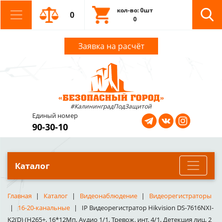
кол-во: 0шт
0
0
Заявка на расчёт
#КалининградПодЗащитой
Единый номер
90-30-10
Каталог
Главная
Каталог
Видеонаблюдение
Видеорегистраторы
16-20-канальные
IP Видеорегистратор Hikvision DS-7616NXI-
K2(D) (H265+, 16*12Мп, Аудио 1/1, Тревож. инт. 4/1, Детекция лиц, 2