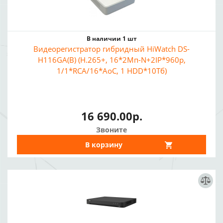
В наличии 1 шт
Видеорегистратор гибридный HiWatch DS-
H116GA(B) (H.265+, 16*2Mп-N+2IP*960p,
1/1*RCA/16*AoC, 1 HDD*10Тб)
16 690.00р.
Звоните
В корзину