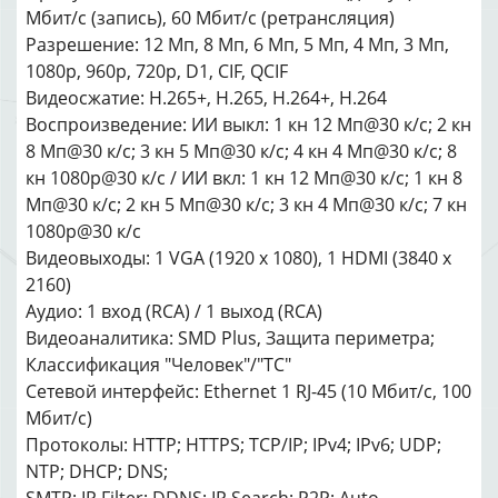
Мбит/с (запись), 60 Мбит/с (ретрансляция)
Разрешение: 12 Мп, 8 Мп, 6 Мп, 5 Мп, 4 Мп, 3 Мп,
1080p, 960p, 720p, D1, CIF, QCIF
Видеосжатие: H.265+, H.265, H.264+, H.264
Воспроизведение: ИИ выкл: 1 кн 12 Мп@30 к/с; 2 кн
8 Мп@30 к/с; 3 кн 5 Мп@30 к/с; 4 кн 4 Мп@30 к/с; 8
кн 1080p@30 к/с / ИИ вкл: 1 кн 12 Мп@30 к/с; 1 кн 8
Мп@30 к/с; 2 кн 5 Мп@30 к/с; 3 кн 4 Мп@30 к/с; 7 кн
1080p@30 к/с
Видеовыходы: 1 VGA (1920 x 1080), 1 HDMI (3840 x
2160)
Аудио: 1 вход (RCA) / 1 выход (RCA)
Видеоаналитика: SMD Plus, Защита периметра;
Классификация "Человек"/"ТС"
Сетевой интерфейс: Ethernet 1 RJ-45 (10 Мбит/с, 100
Мбит/с)
Протоколы: HTTP; HTTPS; TCP/IP; IPv4; IPv6; UDP;
NTP; DHCP; DNS;