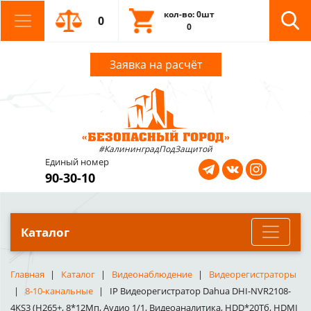
кол-во: 0шт
0
0
Заявка на расчёт
#КалининградПодЗащитой
Единый номер
90-30-10
Каталог
Главная
Каталог
Видеонаблюдение
Видеорегистраторы
8-10-канальные
IP Видеорегистратор Dahua DHI-NVR2108-
4KS3 (H265+, 8*12Мп, Аудио 1/1, Видеоаналитика, HDD*20Тб, HDMI