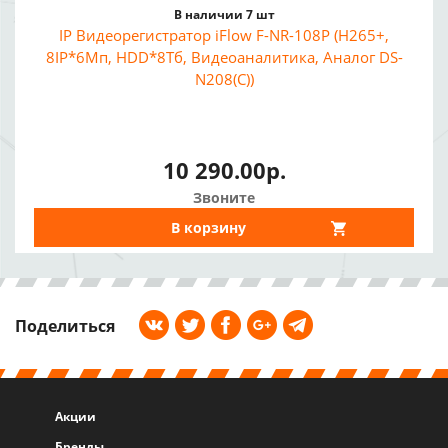
В наличии 7 шт
IP Видеорегистратор iFlow F-NR-108P (H265+,
8IP*6Мп, HDD*8Тб, Видеоаналитика, Аналог DS-
N208(C))
10 290.00р.
Звоните
В корзину
Поделиться
Акции
Бренды