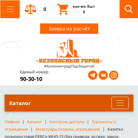
кол-во: 0шт
0
0
Заявка на расчёт
#КалининградПодЗащитой
Единый номер
90-30-10
Каталог
Главная
Каталог
Контроль доступа
Турникеты и
ограждения
Аксессуары (планки, ограждения)
Калитка
полноростовая PERCo-WHD-15 (без привода, эл./мех. замок,