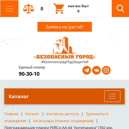
кол-во: 0шт
0
0
Заявка на расчёт
#КалининградПодЗащитой
Единый номер
90-30-10
Каталог
Главная
Каталог
Контроль доступа
Турникеты и
ограждения
Аксессуары (планки, ограждения)
Преграждающие планки PERCo-AA-04 "Антипаника" (592 мм,