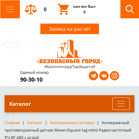
кол-во: 0шт
0
0
Заявка на расчёт
#КалининградПодЗащитой
Единый номер
90-30-10
Каталог
Главная
Каталог
Антикражные системы
Антикражный
противокражный датчик Мини (Square tag mini) Радиочастотный
РЧ RF ABS с иглой