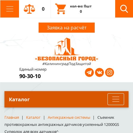
кол-во: 0шт
0
0
Заявка на расчёт
#КалининградПодЗащитой
Единый номер
90-30-10
Каталог
Главная
Каталог
Антикражные системы
Съемник
противокражных антикражных датчиков усиленный 12000GS
Суперлок для всех датчиков^