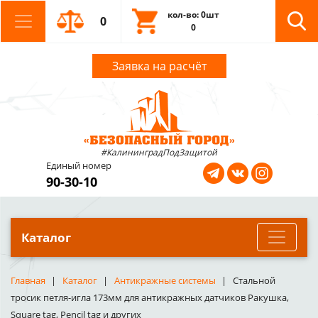
кол-во: 0шт
0
0
Заявка на расчёт
#КалининградПодЗащитой
Единый номер
90-30-10
Каталог
Главная
Каталог
Антикражные системы
Стальной
тросик петля-игла 173мм для антикражных датчиков Ракушка,
Square tag, Pencil tag и других