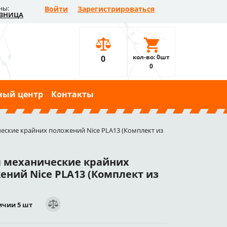
ны:
Войти
Зарегистрироваться
ЗНИЦА
кол-во: 0шт
0
0
ный центр
Контакты
ские крайних положений Nice PLA13 (Комплект из
 механические крайних
ений Nice PLA13 (Комплект из
ичии 5 шт