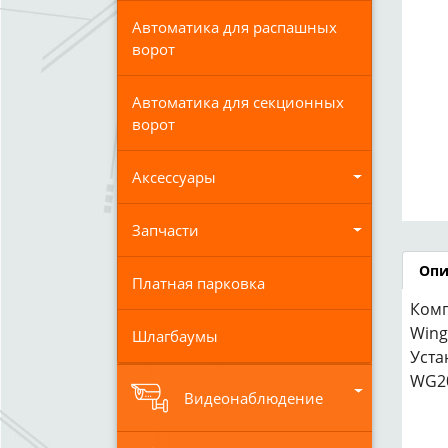
Автоматика для распашных
ворот
Автоматика для секционных
ворот
Аксессуары
Запчасти
Опи
Платная парковка
Комп
Wing
Шлагбаумы
Уста
WG20
Видеонаблюдение