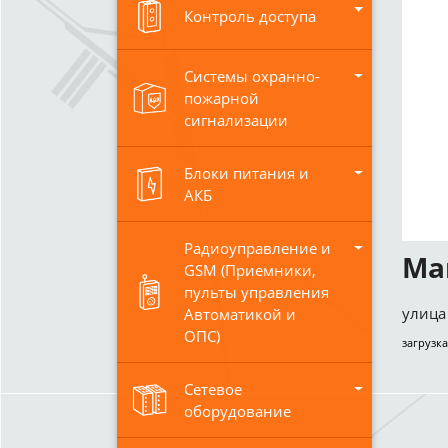
Контроль доступа
Системы охранно-
пожарной
сигнализации
Блоки питания и
АКБ
Радиоуправление и
Ма
GSM (Приемники,
пульты управления
улица 
Автоматикой и
ОПС)
загрузка
Сетевое
оборудование