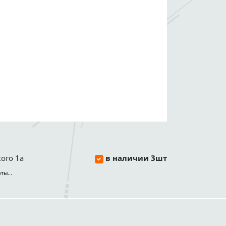
ого 1а
в наличии 3шт
ты...