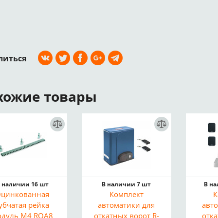
литься
хожие товары
 наличии 16 шт
В наличии 7 шт
В н
цинкованная
Комплект
К
убчатая рейка
автоматики для
авт
одуль M4 ROA8
откатных ворот R-
отк