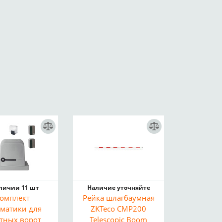
аличии 11 шт
Наличие уточняйте
омплект
Рейка шлагбаумная
оматики для
ZKTeco CMP200
атных ворот
Telescopic Boom