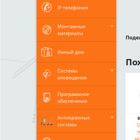
IP телефония
Монтажные
материалы
Поде
Умный дом
По
Системы
оповещения
Программное
обеспечение
Антикражные
В
системы
О
з
м