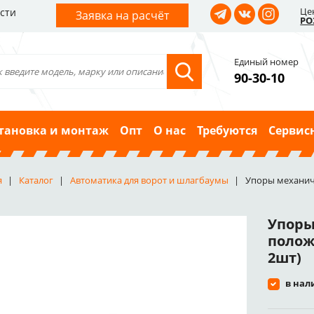
Це
сти
Заявка на расчёт
РО
Единый номер
90-30-10
тановка и монтаж
Опт
О нас
Требуются
Сервис
я
Каталог
Автоматика для ворот и шлагбаумы
Упоры механиче
Упоры
полож
2шт)
в нал