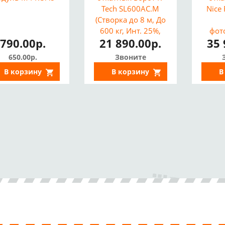
Tech SL600AC.M
Nice
(Створка до 8 м, До
600 кг, Инт. 25%,
фот
790.00р.
21 890.00р.
35 
Приемник, 2
Пульта)
650.00р.
Звоните
В корзину
В корзину
В