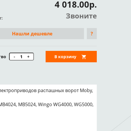
4 018.00р.
Звоните
т:
Нашли дешевле
?
тво
-
+
В корзину
лектроприводов распашных ворот Moby,
MB4024, MB5024, Wingo WG4000, WG5000,