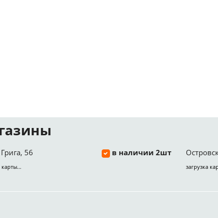
газины
Грига, 56
в наличии 2шт
Островск
 карты...
загрузка кар