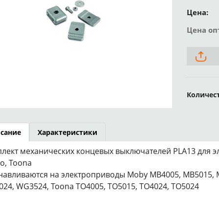
Цена:
Цена оп
Количес
сание
Характеристики
лект механических концевых выключателей PLA13 для э
o, Toona
навливаются на электроприводы Moby MB4005, MB5015, 
24, WG3524, Toona TO4005, TO5015, TO4024, TO5024