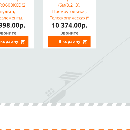
 RO600KCE (2
(6м(3.2+3),
пульта,
Прямоугольная,
оэлементы,
Телескопическая)*
998.00р.
10 374.00р.
лампа)
Звоните
Звоните
 корзину
В корзину