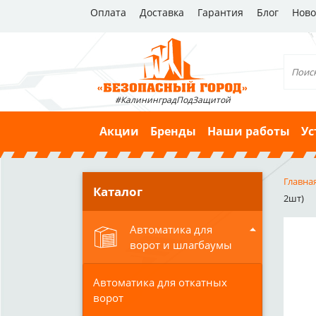
Оплата
Доставка
Гарантия
Блог
Ново
#КалининградПодЗащитой
Акции
Бренды
Наши работы
Ус
Главна
Каталог
2шт)
Автоматика для
ворот и шлагбаумы
Автоматика для откатных
ворот