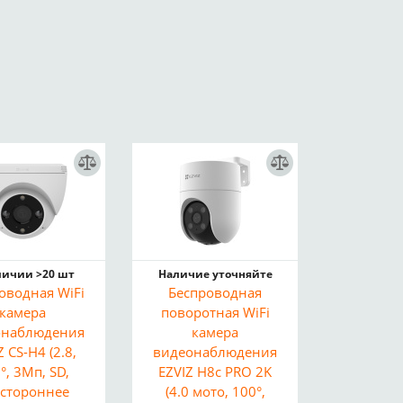
личии >20 шт
Наличие уточняйте
оводная WiFi
Беспроводная
камера
поворотная WiFi
онаблюдения
камера
Z CS-H4 (2.8,
видеонаблюдения
°, 3Мп, SD,
EZVIZ H8c PRO 2K
стороннее
(4.0 мото, 100°,