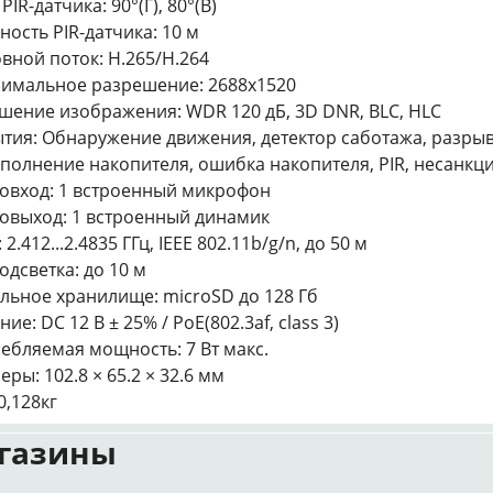
PIR-датчика: 90°(Г), 80°(В)
ность PIR-датчика: 10 м
вной поток: H.265/H.264
имальное разрешение: 2688x1520
шение изображения: WDR 120 дБ, 3D DNR, BLC, HLC
тия: Обнаружение движения, детектор саботажа, разрыв 
полнение накопителя, ошибка накопителя, PIR, несанк
овход: 1 встроенный микрофон
овыход: 1 встроенный динамик
: 2.412...2.4835 ГГц, IEEE 802.11b/g/n, до 50 м
одсветка: до 10 м
льное хранилище: microSD до 128 Гб
ие: DC 12 В ± 25% / PoE(802.3af, class 3)
ебляемая мощность: 7 Вт макс.
еры: 102.8 × 65.2 × 32.6 мм
0,128кг
газины