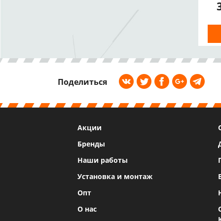
а
дв
H2
Поделиться
Акции
Бренды
Наши работы
Установка и монтаж
Опт
О нас