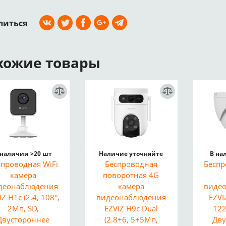
литься
хожие товары
 наличии >20 шт
Наличие уточняйте
В на
спроводная WiFi
Беспроводная
Беспр
камера
поворотная 4G
деонаблюдения
камера
виде
IZ H1c (2.4, 108°,
видеонаблюдения
EZVI
2Мп, SD,
EZVIZ H9c Dual
122
Двустороннее
(2.8+6, 5+5Мп,
Дву