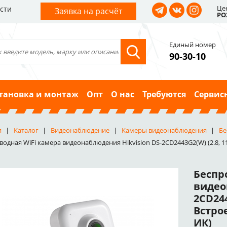
Це
сти
Заявка на расчёт
РО
Единый номер
90-30-10
тановка и монтаж
Опт
О нас
Требуются
Сервис
я
Каталог
Видеонаблюдение
Камеры видеонаблюдения
Бе
одная WiFi камера видеонаблюдения Hikvision DS-2CD2443G2(W) (2.8, 114
Беспр
видео
2CD244
Встрое
ИК)