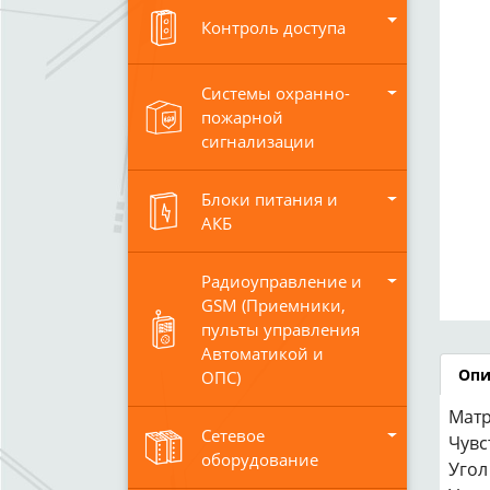
Контроль доступа
Системы охранно-
пожарной
сигнализации
Блоки питания и
АКБ
Радиоуправление и
GSM (Приемники,
пульты управления
Автоматикой и
Опи
ОПС)
Матр
Сетевое
Чувст
оборудование
Угол 