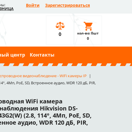
ны:
Войти
Зарегистрироваться
ЗНИЦА
кол-во: 0шт
0
0
ный центр
Контакты
спроводное видеонаблюдение - WiFi камеры IP
°, 4Мп, PoE, SD, Встроенное аудио, WDR 120 дБ, PIR,
оводная WiFi камера
наблюдения Hikvision DS-
3G2(W) (2.8, 114°, 4Мп, PoE, SD,
нное аудио, WDR 120 дБ, PIR,