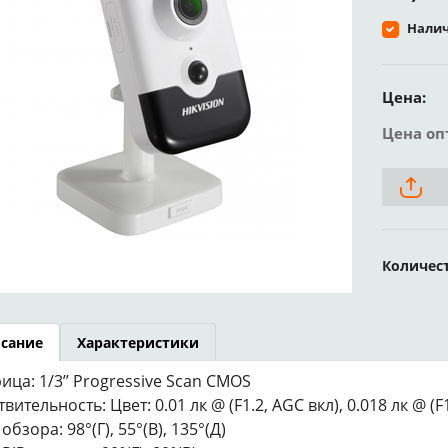
Налич
Цена:
Цена оп
Количес
сание
Характеристики
ица: 1/3’’ Progressive Scan CMOS
вительность: Цвет: 0.01 лк @ (F1.2, AGC вкл), 0.018 лк @ (F
обзора: 98°(Г), 55°(В), 135°(Д)