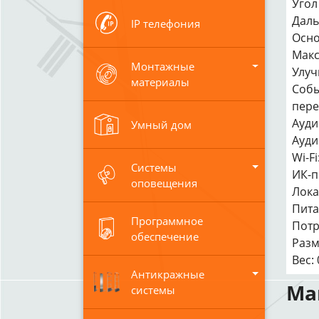
Угол 
Даль
IP телефония
Осно
Макс
Монтажные
Улуч
материалы
Собы
пере
Ауди
Умный дом
Ауди
Wi-Fi
Системы
ИК-п
оповещения
Лока
Питан
Программное
Потр
обеспечение
Разм
Вес: 
Антикражные
Ма
системы