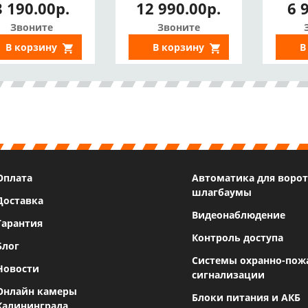
3 190.00р.
12 990.00р.
6 
удио, Детекция
360°, SD,
ауд
ижения, Сирена,
Двустороннее
Звоните
Звоните
65, ИК 10м, USB
аудио, Цвет в
Ст
В корзину
В корзину
В
Type C)
темноте, ИИ)
Сирен
Оплата
Автоматика для ворот
шлагбаумы
Доставка
Видеонаблюдение
Гарантия
Контроль доступа
Блог
Системы охранно-пож
Новости
сигнализации
Онлайн камеры
Блоки питания и АКБ
Калининграда