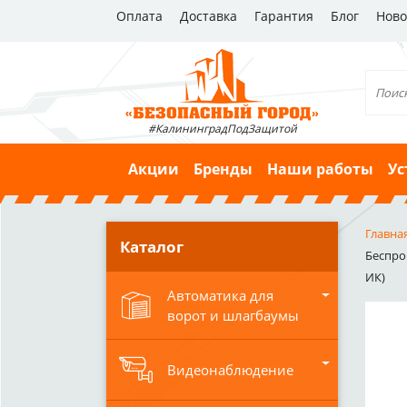
Оплата
Доставка
Гарантия
Блог
Ново
#КалининградПодЗащитой
Акции
Бренды
Наши работы
Ус
Главна
Каталог
Беспров
ИК)
Автоматика для
ворот и шлагбаумы
Видеонаблюдение