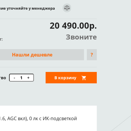
ие уточняйте у менеджера
20 490.00р.
Звоните
т:
Нашли дешевле
?
тво
-
+
В корзину
1.6, AGC вкл), 0 лк с ИК-подсветкой