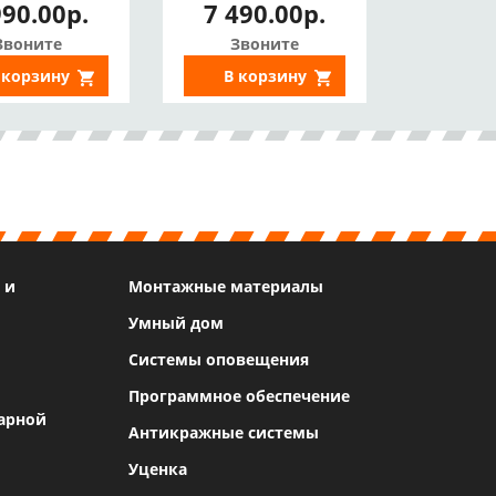
990.00р.
7 490.00р.
ио, Цвет в
3(2)Мп, SD,
темноте,
Двустороннее
Звоните
Звоните
робоскоп,
аудио, Цвет в
 корзину
В корзину
а, ИИ, IP67)
темноте, СЗУ)
 и
Монтажные материалы
Умный дом
Системы оповещения
Программное обеспечение
арной
Антикражные системы
Уценка