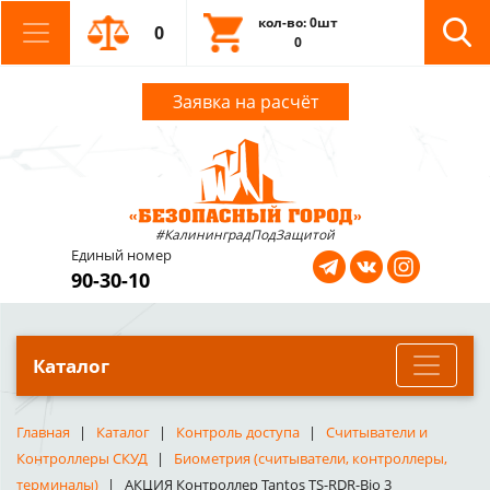
кол-во: 0шт
0
0
Заявка на расчёт
#КалининградПодЗащитой
Единый номер
90-30-10
Каталог
Главная
Каталог
Контроль доступа
Считыватели и
Контроллеры СКУД
Биометрия (считыватели, контроллеры,
терминалы)
АКЦИЯ Контроллер Tantos TS-RDR-Bio 3