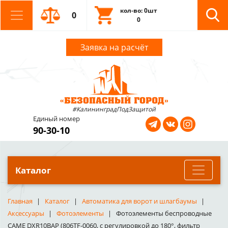
кол-во: 0шт
0
0
Заявка на расчёт
#КалининградПодЗащитой
Единый номер
90-30-10
Каталог
Главная
Каталог
Автоматика для ворот и шлагбаумы
Аксессуары
Фотоэлементы
Фотоэлементы беспроводные
CAME DXR10BAP (806TF-0060, с регулировкой до 180°, фильтр