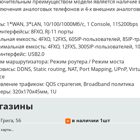
ючительным преимуществом модели является наличие в
лючения аналоговых телефонов и 4-х внешних аналогов
ы: 1*WAN, 3*LAN, 10/100/1000Мб/с, 1 Console, 115200bps
интерфейсы: 8FXO, RJ-11 порты
льная емкость: 4FXO, 12FXS, 60SIP-пользователей, 8SIP-т
имальная емкость: 4FXO, 12FXS, 300SIP-пользователей, 1
интерфейс: USB2.0
м маршрутизатора: Режим роутера / Режим моста
ервисы: DDNS, Static routing, NAT, Port Mapping, UPnP, Vi
ce
вление трафиком: QOS стратегия, Broadband политика
еры: 320x170x45мм, 1U
газины
Грига, 56
в наличии 1шт
 карты...