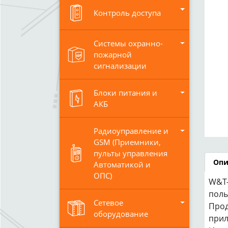
Контроль доступа
Системы охранно-
пожарной
сигнализации
Блоки питания и
АКБ
Радиоуправление и
GSM (Приемники,
пульты управления
Опи
Автоматикой и
ОПС)
W&T-
поль
Сетевое
Прод
оборудование
прил