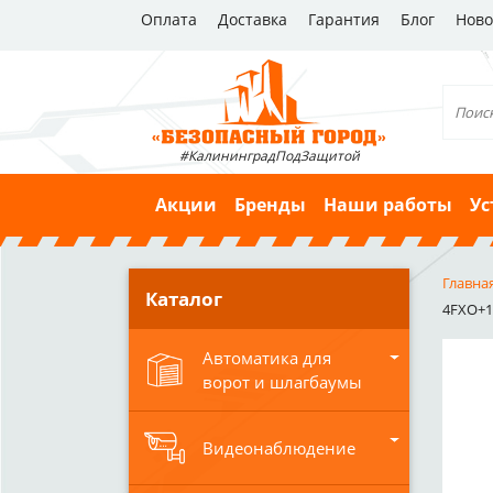
Оплата
Доставка
Гарантия
Блог
Ново
#КалининградПодЗащитой
Акции
Бренды
Наши работы
Ус
Главна
Каталог
4FXO+12
Автоматика для
ворот и шлагбаумы
Видеонаблюдение