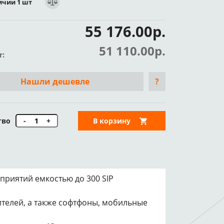
ичии 1 шт
55 176.00р.
51 110.00р.
т:
Нашли дешевле
?
тво
-
+
В корзину
приятий емкостью до 300 SIP
телей, а также софтфоны, мобильные