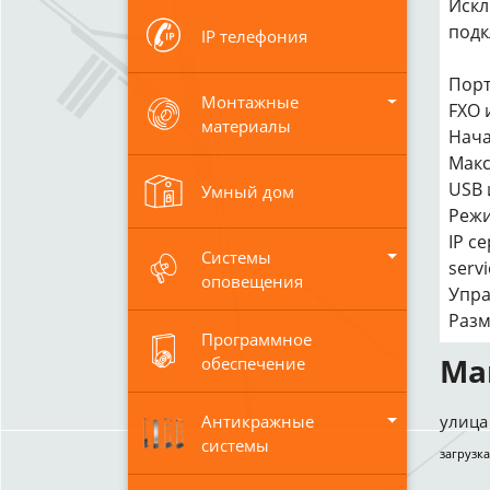
Искл
подк
IP телефония
Порт
Монтажные
FXO 
материалы
Нача
Макс
USB 
Умный дом
Режи
IP с
Системы
servi
оповещения
Упра
Разм
Программное
Ма
обеспечение
Антикражные
улица 
системы
загрузка