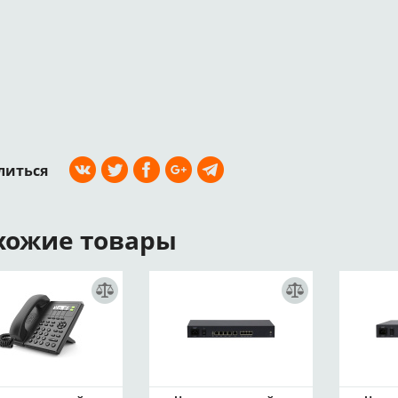
литься
хожие товары