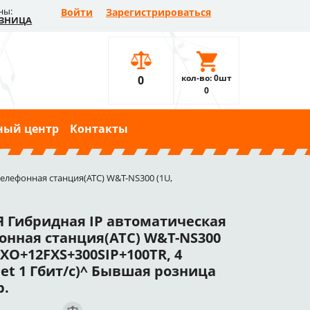
ны:
Войти
Зарегистрироваться
ЗНИЦА
кол-во: 0шт
0
0
ный центр
Контакты
елефонная станция(АТС) W&T-NS300 (1U,
 Гибридная IP автоматическая
онная станция(АТС) W&T-NS300
FXO+12FXS+300SIP+100TR, 4
net 1 Гбит/с)^ Бывшая розница
р.