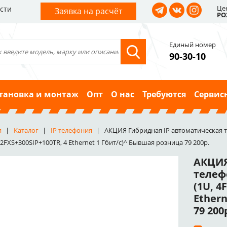
Це
сти
Заявка на расчёт
РО
Единый номер
90-30-10
тановка и монтаж
Опт
О нас
Требуются
Сервис
я
Каталог
IP телефония
АКЦИЯ Гибридная IP автоматическая т
FXS+300SIP+100TR, 4 Ethernet 1 Гбит/с)^ Бывшая розница 79 200р.
АКЦИЯ
телеф
(1U, 4
Ether
79 200