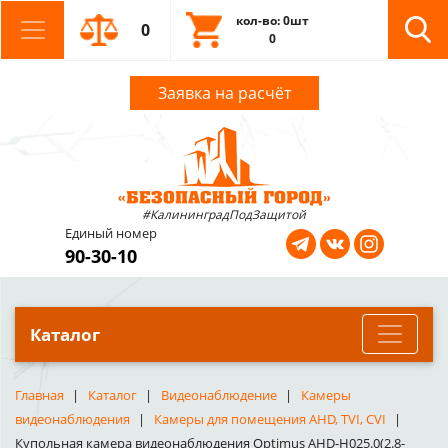
кол-во: 0шт
0
0
Заявка на расчёт
#КалининградПодЗащитой
Единый номер
90-30-10
Каталог
Главная
Каталог
Видеонаблюдение
Камеры
видеонаблюдения
Камеры для помещения AHD, TVI, CVI
Купольная камера видеонаблюдения Optimus AHD-H025.0(2.8-