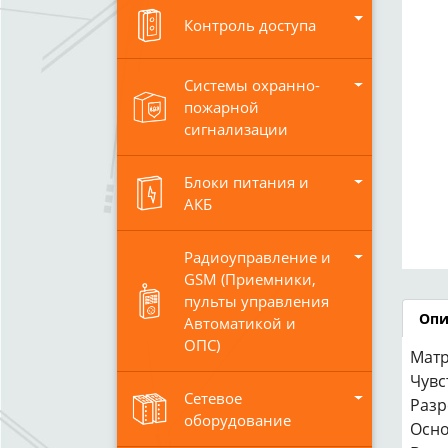
Контроль доступа
Системы охранно-
пожарной
сигнализации
Блоки питания и
АКБ
Радиоуправление и
GSM (Приемники,
пульты управления
Опи
Автоматикой и
ОПС)
Матр
Чувс
Сетевое
Разр
оборудование
Осно