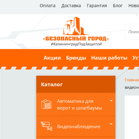
Оплата
Доставка
Гарантия
Блог
Ново
#КалининградПодЗащитой
Акции
Бренды
Наши работы
Ус
Главна
Каталог
видеон
Автоматика для
ворот и шлагбаумы
Видеонаблюдение