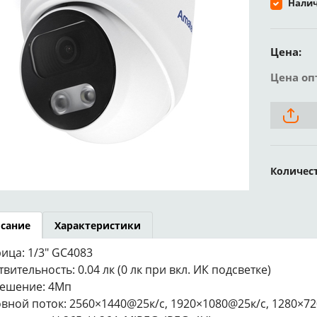
Налич
Цена:
Цена оп
Количес
сание
Характеристики
ица: 1/3" GC4083
твительность: 0.04 лк (0 лк при вкл. ИК подсветке)
ешение: 4Мп
вной поток: 2560×1440@25к/с, 1920×1080@25к/с, 1280×7