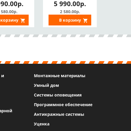
990.00р.
5 990.00р.
, макролон,
ИИ, ИК 30м, IP67)
IP67)
 580.00р.
2 580.00р.
 корзину
В корзину
 и
Монтажные материалы
Умный дом
Системы оповещения
Программное обеспечение
арной
Антикражные системы
Уценка