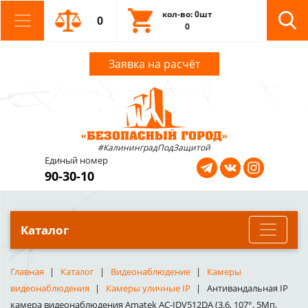
кол-во: 0шт
0
0
Заявка на расчёт
#КалининградПодЗащитой
Единый номер
90-30-10
Каталог
Главная
Каталог
Видеонаблюдение
Камеры
видеонаблюдения
Камеры уличные IP
Антивандальная IP
камера видеонаблюдения Amatek AC-IDV512DA (3.6, 107°, 5Мп,