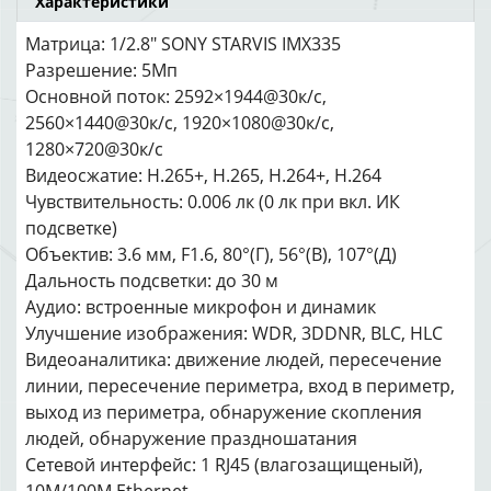
Характеристики
Матрица: 1/2.8" SONY STARVIS IMX335
Разрешение: 5Мп
Основной поток: 2592×1944@30к/с,
2560×1440@30к/с, 1920×1080@30к/с,
1280×720@30к/с
Видеосжатие: H.265+, H.265, H.264+, H.264
Чувствительность: 0.006 лк (0 лк при вкл. ИК
подсветке)
Объектив: 3.6 мм, F1.6, 80°(Г), 56°(В), 107°(Д)
Дальность подсветки: до 30 м
Аудио: встроенные микрофон и динамик
Улучшение изображения: WDR, 3DDNR, BLC, HLC
Видеоаналитика: движение людей, пересечение
линии, пересечение периметра, вход в периметр,
выход из периметра, обнаружение скопления
людей, обнаружение праздношатания
Сетевой интерфейс: 1 RJ45 (влагозащищеный),