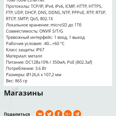
10M/100M Ethernet
Протоколы: TCP/IP, IPv4, IPv6, ICMP, HTTP, HTTPS,
FTP, UDP, DHCP, DNS, DDNS, NTP, PPPoE, RTP, RTSP,
RTCP, SMTP, QoS, 802.1X
Локальное хранение: microSD до 1Тб
Совместимость: ONVIF S/T/G
Тревожный интерфейс: 1 вход, 1 выход
Рабочие условия: -40...+60 °C
Класс защиты: IP67
Материал: металл
Питание: DC12В±10% / 350мА, PoE (802.3af)
Потребление: 3.6 Вт
Размеры: Ø126,6 x 107,2 мм
Вес: 865 гр
Магазины
Поделиться