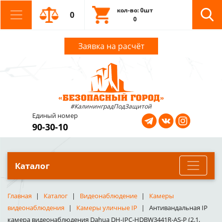
кол-во: 0шт
0
0
Заявка на расчёт
#КалининградПодЗащитой
Единый номер
90-30-10
Каталог
Главная
Каталог
Видеонаблюдение
Камеры
видеонаблюдения
Камеры уличные IP
Антивандальная IP
камера видеонаблюдения Dahua DH-IPC-HDBW3441R-AS-P (2.1,