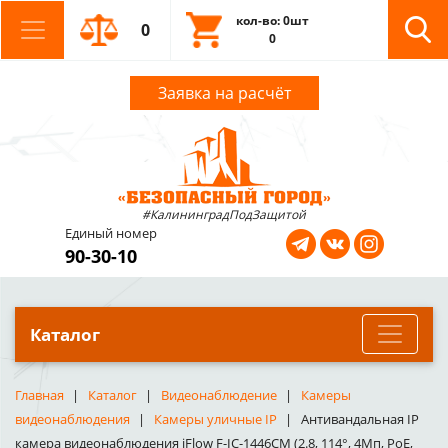
кол-во: 0шт
0
0
Заявка на расчёт
#КалининградПодЗащитой
Единый номер
90-30-10
Каталог
Главная
Каталог
Видеонаблюдение
Камеры
видеонаблюдения
Камеры уличные IP
Антивандальная IP
камера видеонаблюдения iFlow F-IC-1446CM (2.8, 114°, 4Мп, PoE,