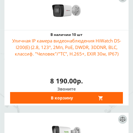
В наличии 10 шт
Уличная IP камера видеонаблюдения HiWatch DS-
I200(E) (2.8, 123°, 2Мп, PoE, DWDR, 3DDNR, BLC,
классиф. "Человек"/"ТС", H.265+, EXIR 30м, IP67)
8 190.00р.
Звоните
В корзину