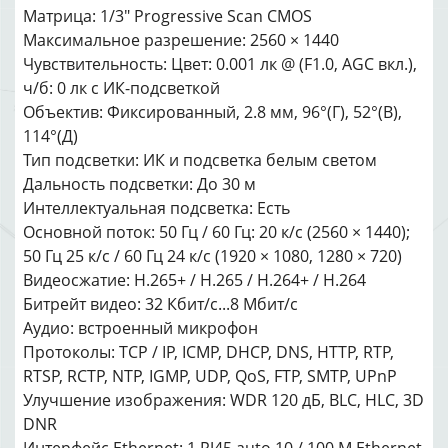
Матрица: 1/3″ Progressive Scan CMOS
Максимальное разрешение: 2560 × 1440
Чувствительность: Цвет: 0.001 лк @ (F1.0, AGC вкл.),
ч/б: 0 лк с ИК-подсветкой
Объектив: Фиксированный, 2.8 мм, 96°(Г), 52°(В),
114°(Д)
Тип подсветки: ИК и подсветка белым светом
Дальность подсветки: До 30 м
Интеллектуальная подсветка: Есть
Основной поток: 50 Гц / 60 Гц: 20 к/с (2560 × 1440);
50 Гц 25 к/с / 60 Гц 24 к/с (1920 × 1080, 1280 × 720)
Видеосжатие: H.265+ / H.265 / H.264+ / H.264
Битрейт видео: 32 Кбит/с...8 Мбит/с
Аудио: встроенный микрофон
Протоколы: TCP / IP, ICMP, DHCP, DNS, HTTP, RTP,
RTSP, RCTP, NTP, IGMP, UDP, QoS, FTP, SMTP, UPnP
Улучшение изображения: WDR 120 дБ, BLC, HLC, 3D
DNR