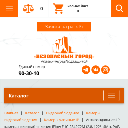
кол-во: 0шт
0
0
Заявка на расчёт
#КалининградПодЗащитой
Единый номер
90-30-10
Каталог
Главная
Каталог
Видеонаблюдение
Камеры
видеонаблюдения
Камеры уличные IP
Антивандальная IP
камера видеонаблюдения iFlow F-IC-2342C2M (2.8, 122°, 4Мп, PoE,