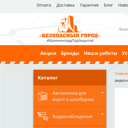
Оплата
Доставка
Гарантия
Блог
Ново
#КалининградПодЗащитой
Акции
Бренды
Наши работы
Ус
Главна
Каталог
видеона
Автоматика для
ворот и шлагбаумы
Видеонаблюдение