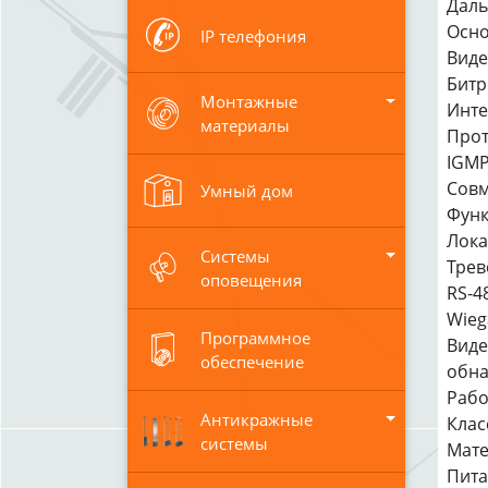
Даль
Основ
IP телефония
Виде
Битр
Монтажные
Инте
материалы
Прот
IGMP,
Совм
Умный дом
Функ
Лока
Системы
Трев
оповещения
RS-48
Wieg
Программное
Виде
обеспечение
обна
Рабо
Антикражные
Клас
системы
Мате
Питан