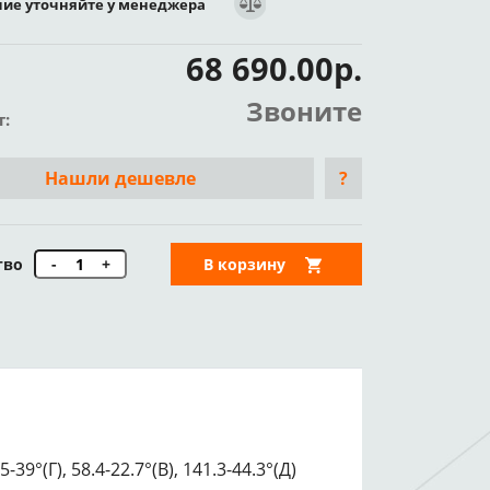
ие уточняйте у менеджера
68 690.00р.
Звоните
т:
Нашли дешевле
?
тво
-
+
В корзину
°(Г), 58.4-22.7°(В), 141.3-44.3°(Д)