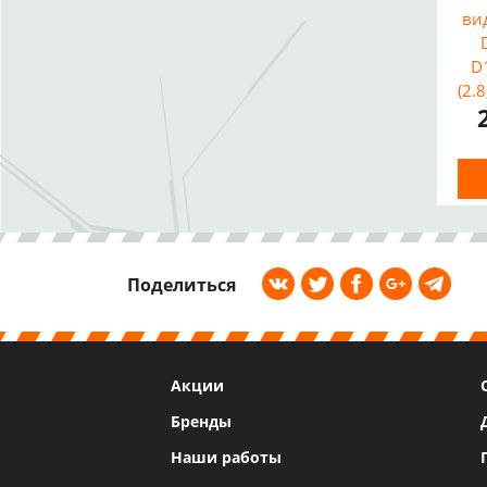
ви
D
(2.
Ми
BL
Поделиться
Акции
Бренды
Наши работы