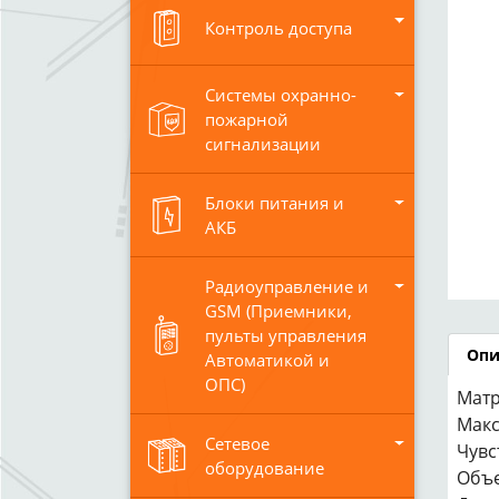
Контроль доступа
Системы охранно-
пожарной
сигнализации
Блоки питания и
АКБ
Радиоуправление и
GSM (Приемники,
пульты управления
Опи
Автоматикой и
ОПС)
Матр
Макс
Сетевое
Чувс
оборудование
Объе