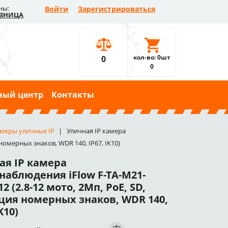
ны:
Войти
Зарегистрироваться
ЗНИЦА
кол-во: 0шт
0
0
ный центр
Контакты
меры уличные IP
Уличная IP камера
номерных знаков, WDR 140, IP67, IK10)
ая IP камера
наблюдения iFlow F-TA-M21-
12 (2.8-12 мото, 2Мп, PoE, SD,
ция номерных знаков, WDR 140,
K10)