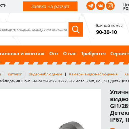
Це
сти
Заявка на расчёт
РО
Единый номер
90-30-10
тановка и монтаж
Опт
О нас
Требуются
Сервис
я
Каталог
Видеонаблюдение
Камеры видеонаблюдения
Ка
блюдения iFlow F-TA-M21-GI1/2812 (2.8-12 мото, 2Мп, PoE, SD, Детекция 
Уличн
видео
GI1/28
Детек
IP67, I