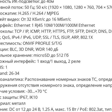
ность ИК-подсветки: до 40м
ной поток: 50 Гц: 50 к/с (1920 × 1080, 1280 × 760, 704 × 57
осжатие: H.265 / H.264 / MJPEG
ейт видео: От 32 Кбит/с до 16 Мбит/с
рфейс: Ethernet 1 RJ45 10M/100M/1000M Ethernet
околы: TCP / IP, ICMP, HTTP, HTTPS, FTP, SFTP, DHCP, DNS, 
 QoS, IPv4 / IPv6, UDP, SSL / TLS, ISUP, ARP, 802.1X
естимость: ONVIF PROFILE S/T/G
ции: BLC, 3D DNR, WDR 140 дБ
льное хранение: microSD до 512 Гб
ожный интерфейс: 1 вход/1 выход, 2 реле
5: 1
and: 26-34
оаналитика: Распознавание номерных знаков ТС, опреде
ружения отсутствия номерного знака, определение нап
чие условия: -30...+70 °C
с защиты: IP67, IK10
риал: металл
ие: DC от 12 до 24 В, 1.25 A, макс. 15 Вт / PoE: 802.3at, тип 