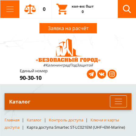
кол-во: 0шт
0
0
Заявка на расчёт
#КалининградПодЗащитой
Единый номер
90-30-10
Каталог
Главная
Каталог
Контроль доступа
Ключи и карты
доступа
Карта доступа Smartec ST-LC021EM (UHF+EM-Marine)