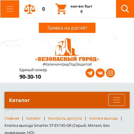
кол-во: 0шт
0
0
Заявка на расчёт
#КалининградПодЗащитой
Единый номер
90-30-10
Каталог
Главная
Каталог
Контроль доступа
Кнопки выхода
Кнопка выхода Smartec ST-EX145-GR (Серый, Металл, Без
индикации, НО)