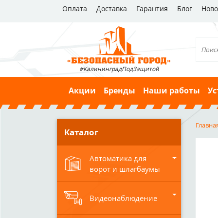
Оплата
Доставка
Гарантия
Блог
Ново
#КалининградПодЗащитой
Акции
Бренды
Наши работы
Ус
Главна
Каталог
Автоматика для
ворот и шлагбаумы
Видеонаблюдение