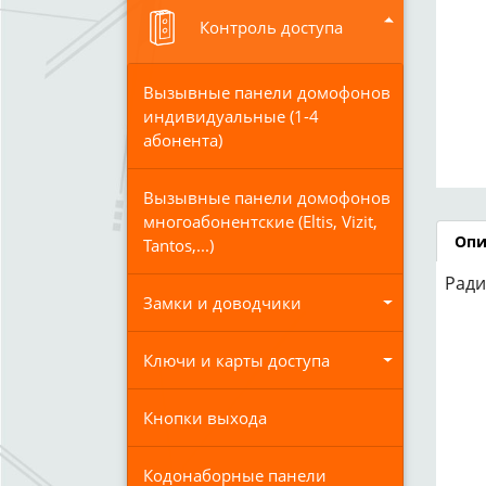
Контроль доступа
Вызывные панели домофонов
индивидуальные (1-4
абонента)
Вызывные панели домофонов
многоабонентские (Eltis, Vizit,
Опи
Tantos,...)
Ради
Замки и доводчики
Ключи и карты доступа
Кнопки выхода
Кодонаборные панели