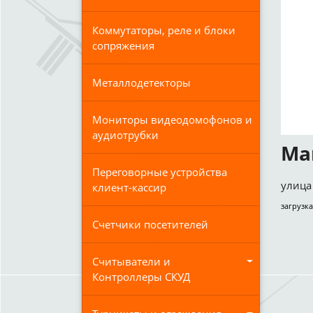
Коммутаторы, реле и блоки
сопряжения
Металлодетекторы
Мониторы видеодомофонов и
аудиотрубки
Ма
Переговорные устройства
улица 
клиент-кассир
загрузка
Счетчики посетителей
Считыватели и
Контроллеры СКУД