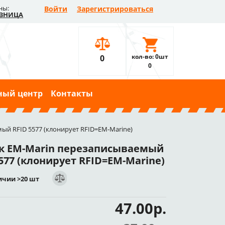
ны:
Войти
Зарегистрироваться
ЗНИЦА
кол-во: 0шт
0
0
ный центр
Контакты
ый RFID 5577 (клонирует RFID=EM-Marine)
к EM-Marin перезаписываемый
577 (клонирует RFID=EM-Marine)
ичии >20 шт
47.00р.