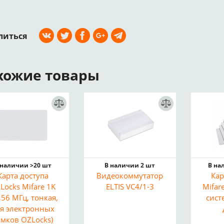
литься
хожие товары
 наличии >20 шт
В наличии 2 шт
В на
Карта доступа
Видеокоммутатор
Кар
Locks Mifare 1K
ELTIS VC4/1-3
Mifar
,56 МГц, тонкая,
сист
я электронных
амков OZLocks)