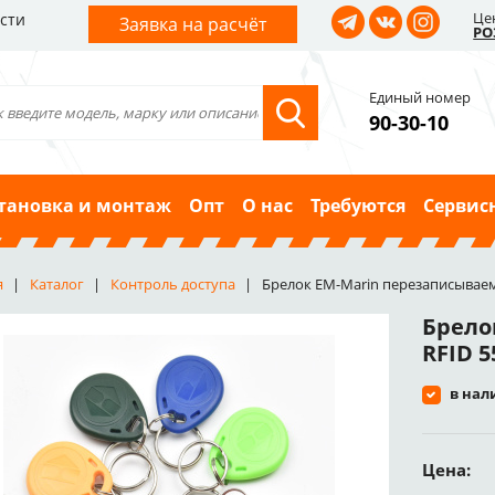
Це
сти
Заявка на расчёт
РО
Единый номер
90-30-10
тановка и монтаж
Опт
О нас
Требуются
Сервис
я
Каталог
Контроль доступа
Брелок EM-Marin перезаписываем
Брело
RFID 5
в нал
Цена: