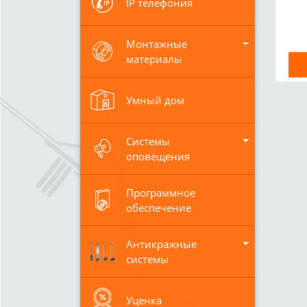
IP телефония
Монтажные
материалы
Умный дом
Системы
оповещения
Программное
обеспечение
Антикражные
системы
Уценка