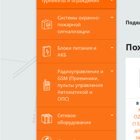
Турникеты и ограждения
Системы охранно-
Поде
пожарной
сигнализации
По
Блоки питания и
АКБ
Радиоуправление и
GSM (Приемники,
пульты управления
Автоматикой и
ОПС)
В
Сетевое
OZ
оборудование
(13
дл
з