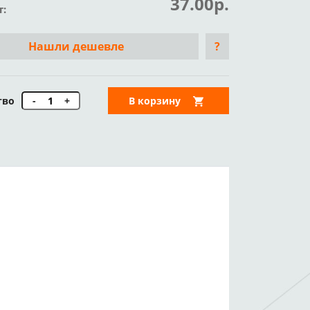
37.00р.
т:
Нашли дешевле
?
тво
-
+
В корзину