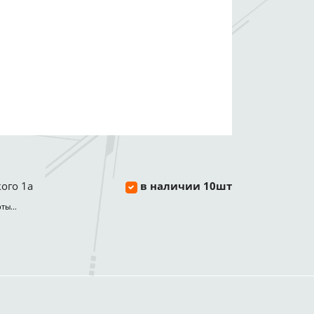
ого 1а
в наличии 10шт
ты...