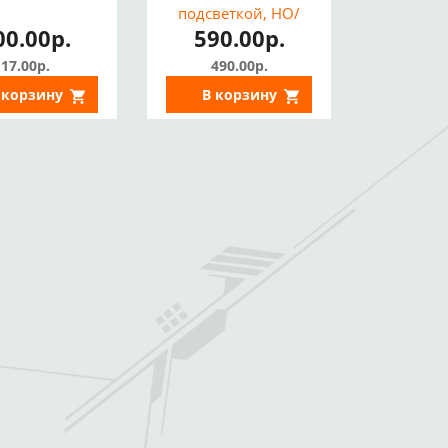
подсветкой, НО/
00.00р.
590.00р.
НЗ)
17.00р.
490.00р.
 корзину
В корзину