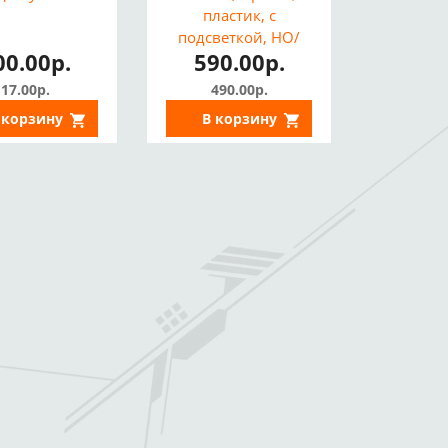
пластик, с
подсветкой, НО/
00.00р.
590.00р.
НЗ)
17.00р.
490.00р.
 корзину
В корзину