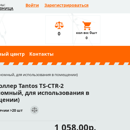
ны:
Войти
Зарегистрироваться
ЗНИЦА
кол-во: 0шт
0
0
ный центр
Контакты
тономный, для использования в помещении)
ллер Tantos TS-CTR-2
номный, для использования в
щении)
ичии >20 шт
1 058.00р.