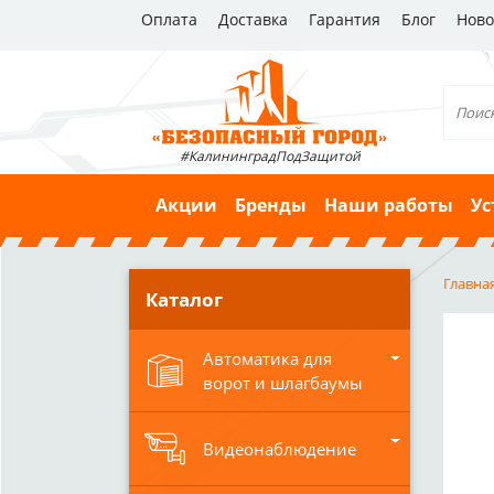
Оплата
Доставка
Гарантия
Блог
Ново
#КалининградПодЗащитой
Акции
Бренды
Наши работы
Ус
Главна
Каталог
Автоматика для
ворот и шлагбаумы
Видеонаблюдение