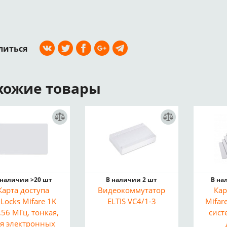
литься
хожие товары
 наличии >20 шт
В наличии 2 шт
В на
Карта доступа
Видеокоммутатор
Кар
Locks Mifare 1K
ELTIS VC4/1-3
Mifar
,56 МГц, тонкая,
сист
я электронных