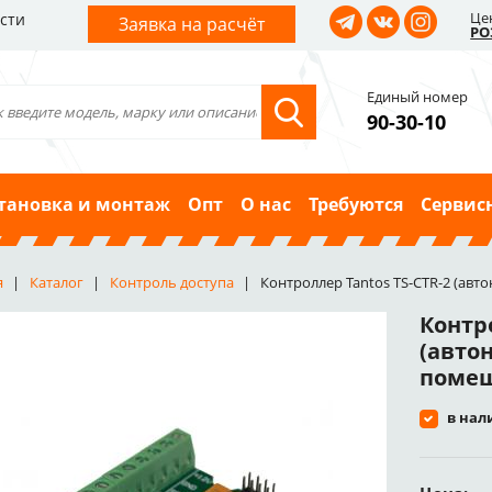
Це
сти
Заявка на расчёт
РО
Единый номер
90-30-10
тановка и монтаж
Опт
О нас
Требуются
Сервис
я
Каталог
Контроль доступа
Контроллер Tantos TS-CTR-2 (ав
Контро
(авто
поме
в нал