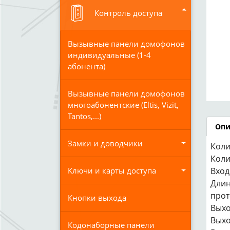
Контроль доступа
Вызывные панели домофонов
индивидуальные (1-4
абонента)
Вызывные панели домофонов
многоабонентские (Eltis, Vizit,
Tantos,...)
Опи
Замки и доводчики
Коли
Коли
Вход
Ключи и карты доступа
Длин
прот
Кнопки выхода
Выхо
Выхо
Кодонаборные панели