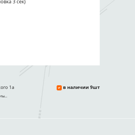
овка 3 сек)
ого 1а
в наличии 9шт
ты...