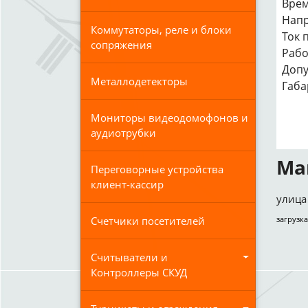
Врем
Напр
Коммутаторы, реле и блоки
Ток 
сопряжения
Рабо
Допу
Металлодетекторы
Габа
Мониторы видеодомофонов и
аудиотрубки
Ма
Переговорные устройства
клиент-кассир
улица 
загрузка
Счетчики посетителей
Считыватели и
Контроллеры СКУД