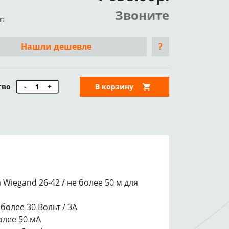
Звоните
т:
Нашли дешевле
?
тво
-
+
В корзину
Wiegand 26-42 / не более 50 м для
более 30 Вольт / 3А
олее 50 мА