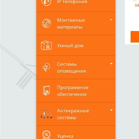
IP телефония
з
Монтажные
материалы
Умный дом
Системы
оповещения
Программное
обеспечение
Антикражные
системы
Уценка