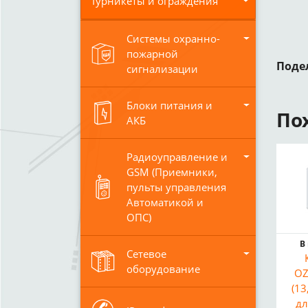
Турникеты и ограждения
Системы охранно-
пожарной
Поде
сигнализации
Блоки питания и
По
АКБ
Радиоуправление и
GSM (Приемники,
пульты управления
Автоматикой и
ОПС)
В
Сетевое
оборудование
OZ
(13
дл