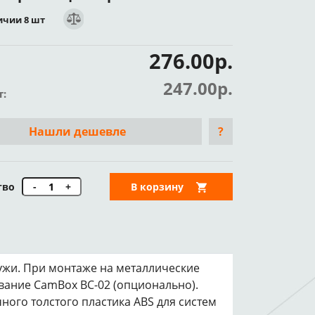
ичии 8 шт
276.00р.
247.00р.
т:
Нашли дешевле
?
тво
-
+
В корзину
ужи. При монтаже на металлические
вание CamBox BC-02 (опционально).
ого толстого пластика ABS для систем