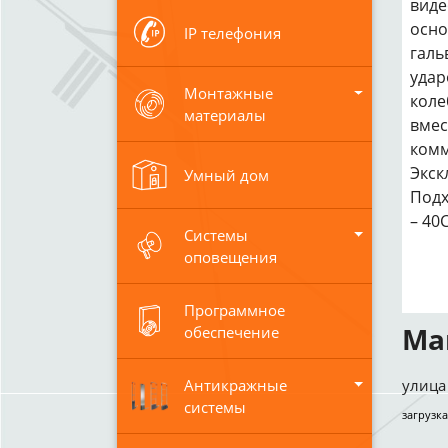
виде
осно
IP телефония
галь
удар
Монтажные
коле
материалы
вмес
комм
Экск
Умный дом
Подх
– 40
Системы
оповещения
Программное
Ма
обеспечение
Антикражные
улица 
системы
загрузка