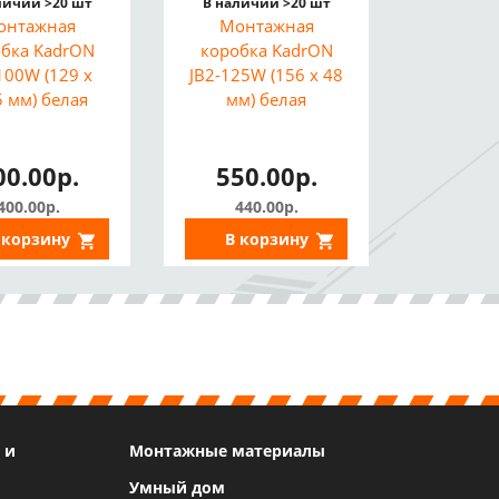
личии >20 шт
В наличии >20 шт
онтажная
Монтажная
бка KadrON
коробка KadrON
100W (129 x
JB2-125W (156 x 48
5 мм) белая
мм) белая
00.00р.
550.00р.
400.00р.
440.00р.
 корзину
В корзину
 и
Монтажные материалы
Умный дом