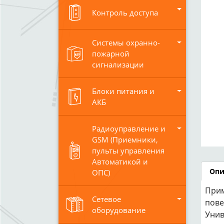
Контроль доступа
Системы охранно-
пожарной
сигнализации
Блоки питания и
АКБ
Радиоуправление и
GSM (Приемники,
пульты управления
Автоматикой и
Опи
ОПС)
Прим
Сетевое
пове
оборудование
Унив