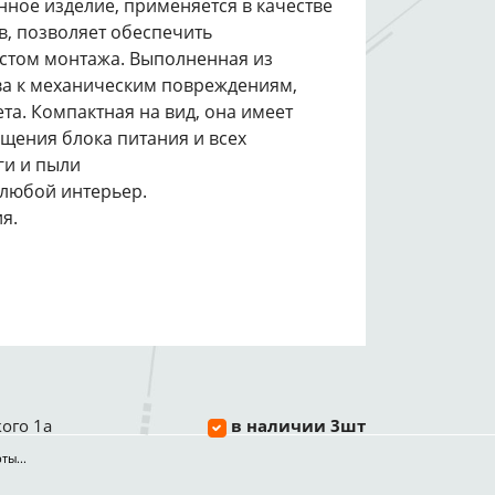
нное изделие, применяется в качестве
в, позволяет обеспечить
стом монтажа. Выполненная из
ва к механическим повреждениям,
а. Компактная на вид, она имеет
щения блока питания и всех
ги и пыли
 любой интерьер.
я.
ого 1а
в наличии 3шт
ты...