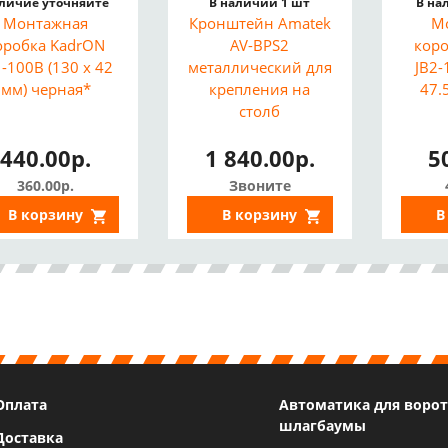
личие уточняйте
В наличии 1 шт
В на
Монтажная
Кронштейн Amatek
М
оробка KadrON
AV-BPS2
коро
1-100B (130 x 42
металлический для
JB2-
мм) черная*
крепления на
47.
столб
440.00р.
1 840.00р.
5
360.00р.
Звоните
В корзину
В корзину
В
Оплата
Автоматика для ворот
шлагбаумы
Доставка