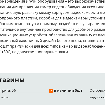
онаблюдения и WiFi оборудования – это высококачестве
вания для крепления камер видеонаблюдения всех типо
ваническую развязку между корпусом видеокамеры и ме
опрочного пластика, коробка для видеокамеры устойчи
баниям температур и прямому воздействию ультрафиолет
тительное внутреннее пространство для удобного разме
уникационных устройств, обеспечивая их защиту от вла
люзивный лаконичный дизайн белого цвета, впишется в
одит практически для всех типов камер видеонаблюдени
С +50С, не допускает попадание влаги
газины
Грига, 56
в наличии 5шт
Островск
 карты...
загрузка кар