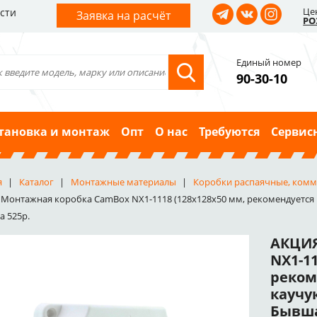
Це
сти
Заявка на расчёт
РО
Единый номер
90-30-10
тановка и монтаж
Опт
О нас
Требуются
Сервис
я
Каталог
Монтажные материалы
Коробки распаячные, комм
Монтажная коробка CamBox NX1-1118 (128x128x50 мм, рекомендуется 
а 525р.
АКЦИЯ
NX1-11
реком
каучу
Бывша