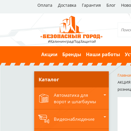
Оплата
Доставка
Гарантия
Блог
Ново
#КалининградПодЗащитой
Акции
Бренды
Наши работы
Ус
Главна
Каталог
АКЦИЯ 
розниц
Автоматика для
ворот и шлагбаумы
Видеонаблюдение