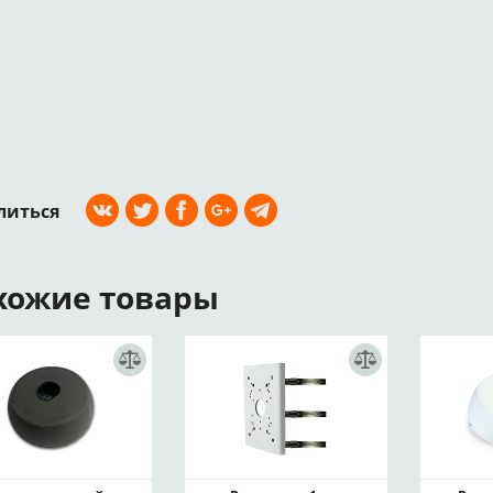
литься
хожие товары