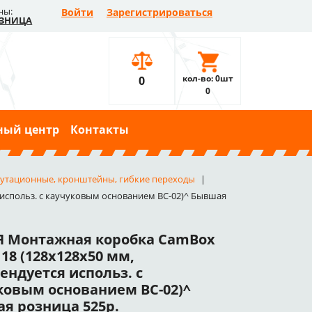
ны:
Войти
Зарегистрироваться
ЗНИЦА
кол-во: 0шт
0
0
ный центр
Контакты
утационные, кронштейны, гибкие переходы
использ. с каучуковым основанием BC-02)^ Бывшая
 Монтажная коробка CamBox
18 (128x128x50 мм,
ендуется использ. с
ковым основанием BC-02)^
я розница 525р.