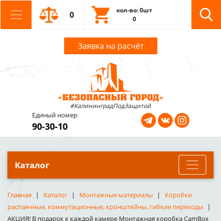
кол-во: 0шт
0
0
Заявка на расчёт
#КалининградПодЗащитой
Единый номер
90-30-10
Каталог
Главная
Каталог
Монтажные материалы
Коробки
распаячные, коммутационные, кронштейны, гибкие переходы
АКЦИЯ! В подарок к каждой камере Монтажная коробка CamBox