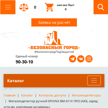
кол-во: 0шт
0
0
Заявка на расчёт
#КалининградПодЗащитой
Единый номер
90-30-10
Каталог
Главная
Каталог
Контроль доступа
Металлодетекторы
Металлодетектор ручной SPHINX ВМ-611Х ПРО (АКБ, заряд.
устр-во, крепление на ремень)