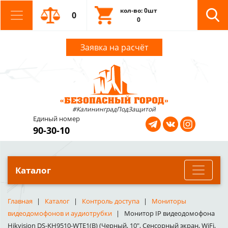
кол-во: 0шт
0
0
Заявка на расчёт
#КалининградПодЗащитой
Единый номер
90-30-10
Каталог
Главная
Каталог
Контроль доступа
Мониторы
видеодомофонов и аудиотрубки
Монитор IP видеодомофона
Hikvision DS-KH9510-WTE1(B) (Черный, 10", Сенсорный экран, WiFi,