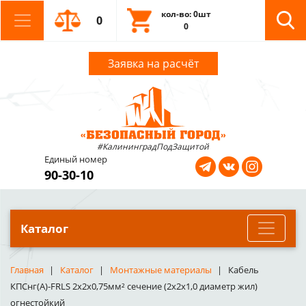
кол-во: 0шт
0
0
Заявка на расчёт
#КалининградПодЗащитой
Единый номер
90-30-10
Каталог
Главная
Каталог
Монтажные материалы
Кабель
КПСнг(А)-FRLS 2x2х0,75мм² сечение (2x2x1,0 диаметр жил)
огнестойкий