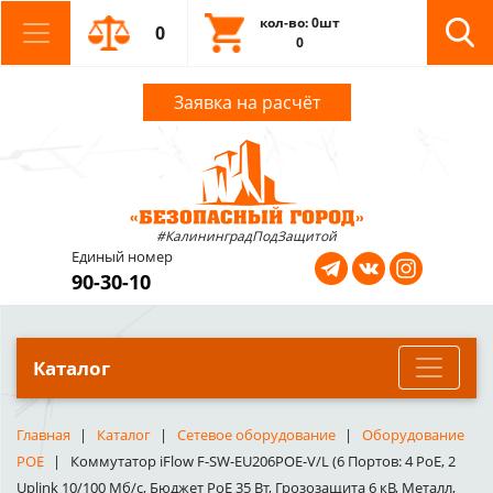
кол-во: 0шт
0
0
Заявка на расчёт
#КалининградПодЗащитой
Единый номер
90-30-10
Каталог
Главная
Каталог
Сетевое оборудование
Оборудование
POE
Коммутатор iFlow F-SW-EU206POE-V/L (6 Портов: 4 PoE, 2
Uplink 10/100 Мб/с, Бюджет PoE 35 Вт, Грозозащита 6 кВ, Металл,