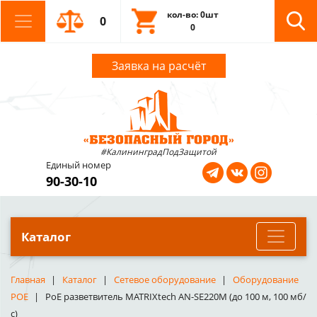
кол-во: 0шт
0
0
Заявка на расчёт
#КалининградПодЗащитой
Единый номер
90-30-10
Каталог
Главная
Каталог
Сетевое оборудование
Оборудование
POE
PoE разветвитель MATRIXtech AN-SE220M (до 100 м, 100 мб/
с)