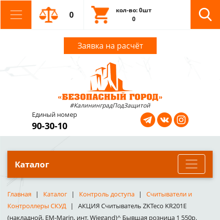
кол-во: 0шт
0
0
Заявка на расчёт
#КалининградПодЗащитой
Единый номер
90-30-10
Каталог
Главная
Каталог
Контроль доступа
Считыватели и
Контроллеры СКУД
АКЦИЯ Считыватель ZKTeco KR201E
(накладной, EM-Marin, инт. Wiegand)^ Бывшая розница 1 550р.