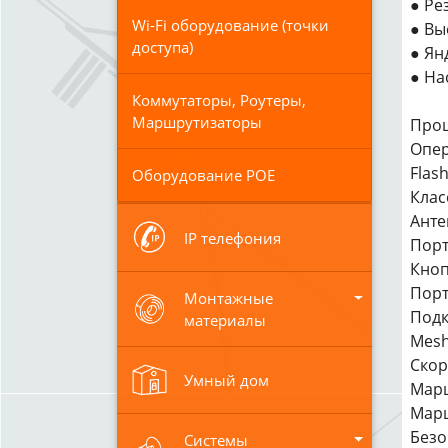
● Ре
Wi-Fi оборудование (точки
● Вы
доступа)
● Ян
● На
Коммутаторы, Роутеры,
Маршрутизаторы
Проц
Опер
Flas
Оборудование POE
Клас
Анте
IP телефония
Порт
Кноп
Порт
Монтажные
Подк
материалы
Mesh
Скор
Умный дом
Марш
Марш
Безо
Системы