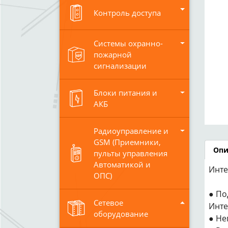
Контроль доступа
Системы охранно-
пожарной
сигнализации
Блоки питания и
АКБ
Радиоуправление и
GSM (Приемники,
Опи
пульты управления
Автоматикой и
Инте
ОПС)
● По
Сетевое
Инте
оборудование
● Не