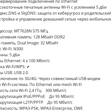
зервирование подключения по Ethernet
сокоточные печатные антенны Wi-Fi с усилением 5 дБи
декс.DNS и SkyDNS: защита от киберугроз и родительски
стройка и управление домашней сетью через мобильно
ессор: MT7628N 575 МГц
ативная память: 128 Мбайт DDR2
h-память, Dual Image: 32 Мбайт
с Wi-Fi: N300
нны: 5 дБи
ы Ethernet: 4 x 100 Мбит/с
ка Wi-Fi/WPS: ✔
ы USB: USB 2.0
лючение по 3G/4G: Через совместимый USB-модем
 Wi-Fi-система: По Ethernet или mesh Wi-Fi
ость сети Wi-Fi 2,4 ГГц 300 Мбит/с
рутизация IPoE/PPPoE До 95 Мбит/с
рутизация L2TP/PPTP До 95 Мбит/с
пасность: WPA3-PSK, WPA3-Enterprise, OWE