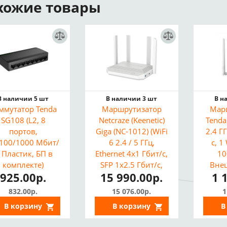
хожие товары
В наличии 5 шт
В наличии 3 шт
В н
ммутатор Tenda
Маршрутизатор
Мар
SG108 (L2, 8
Netcraze (Keenetic)
Tenda
портов,
Giga (NC-1012) (WiFi
2.4 Г
100/1000 Мбит/
6 2.4 / 5 ГГц,
с, 
, Пластик, БП в
Ethernet 4x1 Гбит/с,
10
комплекте)
SFP 1x2.5 Гбит/с,
Вне
925.00р.
15 990.00р.
1 
USB 1x3.0, 1x2.0)
По
Точ
832.00р.
15 076.00р.
1
В корзину
В корзину
В