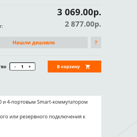
3 069.00р.
2 877.00р.
т:
Нашли дешевле
?
тво
-
+
В корзину
00 и 4-портовым Smart-коммутатором
ого или резервного подключения к