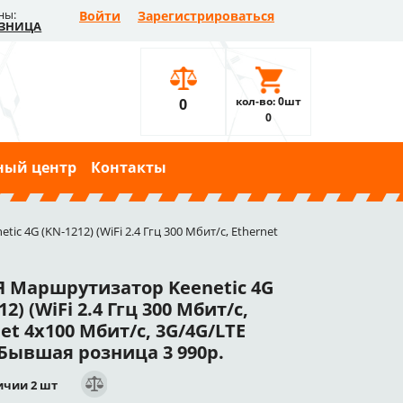
ны:
Войти
Зарегистрироваться
ЗНИЦА
кол-во: 0шт
0
0
ный центр
Контакты
c 4G (KN-1212) (WiFi 2.4 Ггц 300 Мбит/с, Ethernet
 Маршрутизатор Keenetic 4G
12) (WiFi 2.4 Ггц 300 Мбит/с,
et 4x100 Мбит/с, 3G/4G/LTE
 Бывшая розница 3 990р.
ичии 2 шт