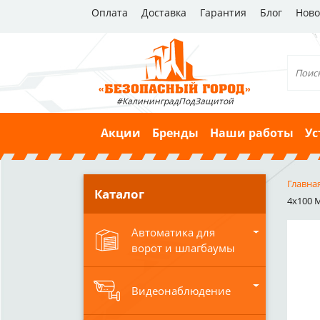
Оплата
Доставка
Гарантия
Блог
Ново
#КалининградПодЗащитой
Акции
Бренды
Наши работы
Ус
Главна
Каталог
4x100 
Автоматика для
ворот и шлагбаумы
Видеонаблюдение