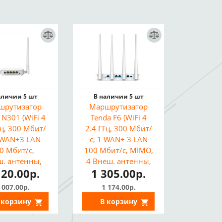
аличии 5 шт
В наличии 5 шт
шрутизатор
Маршрутизатор
 N301 (WiFi 4
Tenda F6 (WiFi 4
Гц, 300 Мбит/
2.4 ГГц, 300 Мбит/
1 WAN+3 LAN
с, 1 WAN+ 3 LAN
0 Мбит/с,
100 Мбит/с, MIMO,
ш. антенны,
4 Внеш. антенны,
120.00р.
1 305.00р.
вторитель,
Точка доступа,
ка доступа)
Повторитель)
 007.00р.
1 174.00р.
 корзину
В корзину