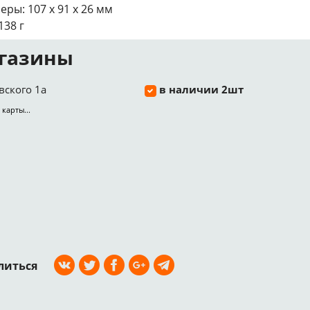
еры: 107 x 91 x 26 мм
138 г
газины
вского 1а
в наличии 2шт
 карты...
литься