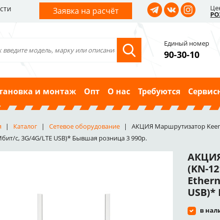
Це
сти
Заявка на расчёт
РО
Единый номер
90-30-10
тановка и монтаж
Опт
О нас
Требуются
Сервис
я
Каталог
Сетевое оборудование
АКЦИЯ Маршрутизатор Keeneti
Мбит/с, 3G/4G/LTE USB)* Бывшая розница 3 990р.
АКЦИЯ
(KN-12
Ethern
USB)*
в нал