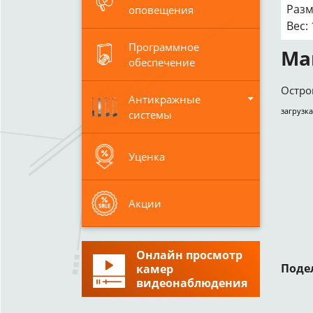
Разм
оповещения
Вес: 
Программное
Ма
обеспечение
Остро
Антикражные
загрузка
системы
Уценка
Акции
Онлайн просмотр
Поде
камер
видеонаблюдения