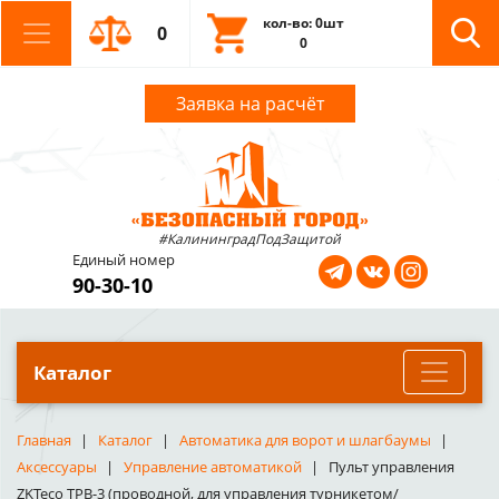
кол-во: 0шт
0
0
Заявка на расчёт
#КалининградПодЗащитой
Единый номер
90-30-10
Каталог
Главная
Каталог
Автоматика для ворот и шлагбаумы
Аксессуары
Управление автоматикой
Пульт управления
ZKTeco TPB-3 (проводной, для управления турникетом/