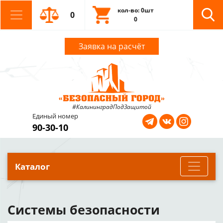
кол-во: 0шт
0
0
Заявка на расчёт
#КалининградПодЗащитой
Единый номер
90-30-10
Каталог
Системы безопасности