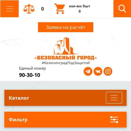
кол-во: 0шт
0
0
Заявка на расчёт
#КалининградПодЗащитой
Единый номер
90-30-10
Каталог
Фильтр