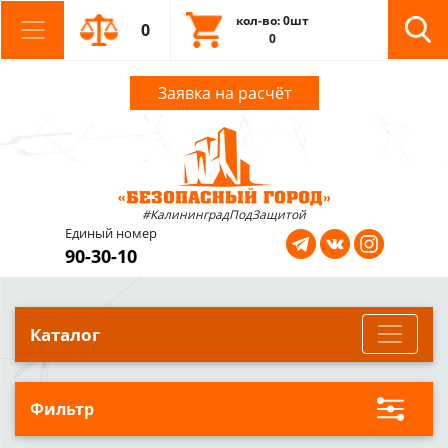
кол-во: 0шт
0
0
Заявка на расчёт
#КалининградПодЗащитой
Единый номер
90-30-10
Каталог
Фильтр