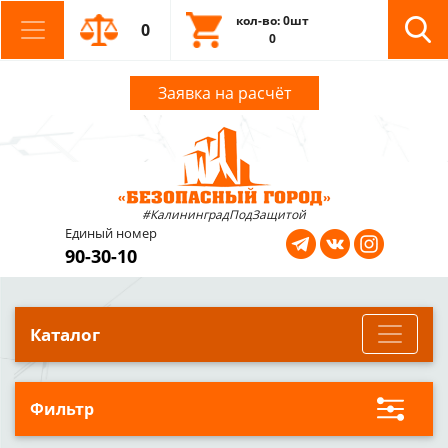
кол-во: 0шт
0
0
Заявка на расчёт
#КалининградПодЗащитой
Единый номер
90-30-10
Каталог
Фильтр