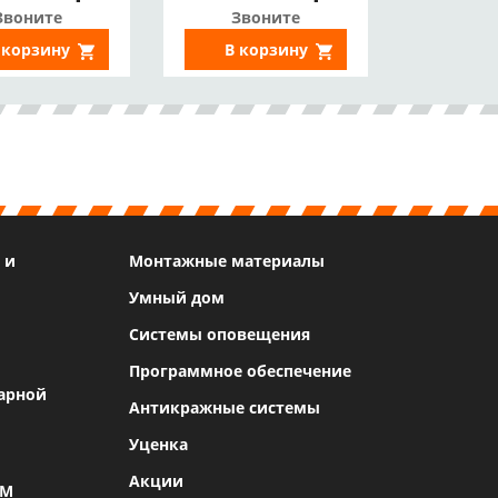
DD*10Тб)
HDMI 4K, Аналог
Звоните
Звоните
DS-H316/2QA(C))
 корзину
В корзину
 и
Монтажные материалы
Умный дом
Системы оповещения
Программное обеспечение
арной
Антикражные системы
Уценка
Акции
SM