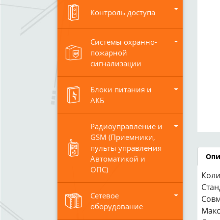
Контроль доступа
Системы охранно-
пожарной
сигнализации
Блоки питания и
АКБ
Радиоуправление и
GSM (Приемники,
пульты управления
Опи
Автоматикой и
ОПС)
Коли
Стан
Сетевое
Совм
оборудование
Макс