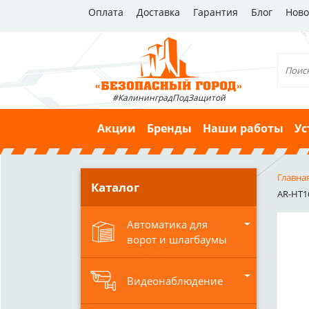
Оплата
Доставка
Гарантия
Блог
Ново
#КалининградПодЗащитой
Акции
Бренды
Наши работы
Ус
Главна
Каталог
AR-HT1
Автоматика для
ворот и шлагбаумы
Видеонаблюдение