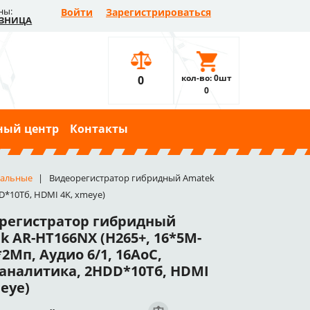
ны:
Войти
Зарегистрироваться
ЗНИЦА
кол-во: 0шт
0
0
ный центр
Контакты
нальные
Видеорегистратор гибридный Amatek
D*10Тб, HDMI 4K, xmeye)
регистратор гибридный
k AR-HT166NX (H265+, 16*5M-
2Мп, Аудио 6/1, 16AoC,
аналитика, 2HDD*10Тб, HDMI
eye)