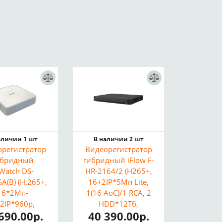
аличии 1 шт
В наличии 2 шт
орегистратор
Видеорегистратор
ибридный
гибридный iFlow F-
Watch DS-
HR-2164/2 (H265+,
A(B) (H.265+,
16+2IP*5Мп Lite,
16*2Mп-
1(16 AoC)/1 RCA, 2
2IP*960p,
HDD*12Тб,
690.00р.
40 390.00р.
CA/16*AoC, 1
Видеоаналитика,