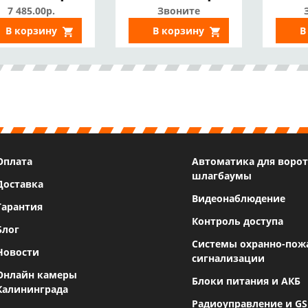
HDD*10Тб, HDMI
H
7 485.00р.
Звоните
4K, Аналог DS-
В корзину
В корзину
В
N316(D))
Оплата
Автоматика для ворот
шлагбаумы
Доставка
Видеонаблюдение
Гарантия
Контроль доступа
Блог
Системы охранно-пож
Новости
сигнализации
Онлайн камеры
Блоки питания и АКБ
Калининграда
Радиоуправление и G