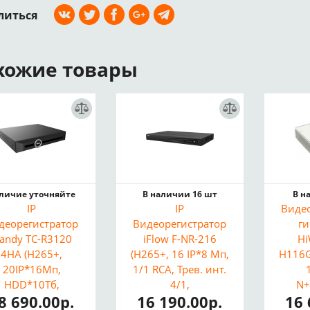
литься
хожие товары
личие уточняйте
В наличии 16 шт
В н
IP
IP
Виде
деорегистратор
Видеорегистратор
г
iandy TC-R3120
iFlow F-NR-216
Hi
4HA (H265+,
(H265+, 16 IP*8 Мп,
H116G
20IP*16Мп,
1/1 RCA, Трев. инт.
HDD*10Тб,
4/1,
N+
8 690.00р.
16 190.00р.
16 
деоаналитика)
Видеоналитика,
1/1*R