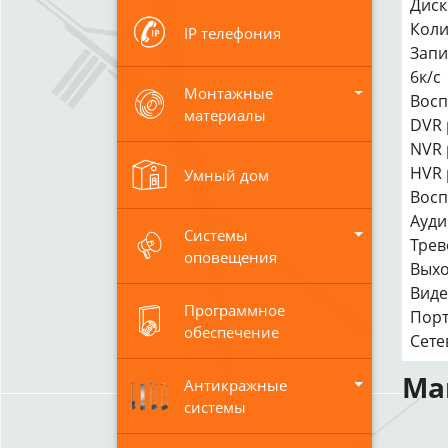
Диск
Коли
IP телефония
Запи
6к/с
Монтажные
Восп
материалы
DVR 
NVR 
HVR 
Умный дом
Восп
Ауди
Системы
Трев
оповещения
Выхо
Виде
Программное
Порт
обеспечение
Сете
Ма
Антикражные
системы