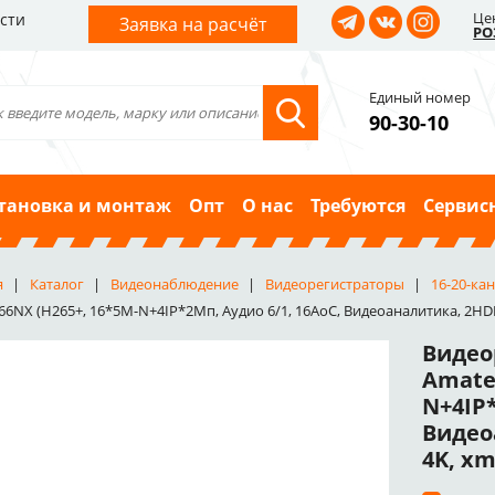
Це
сти
Заявка на расчёт
РО
Единый номер
90-30-10
тановка и монтаж
Опт
О нас
Требуются
Сервис
я
Каталог
Видеонаблюдение
Видеорегистраторы
16-20-ка
66NX (H265+, 16*5M-N+4IP*2Мп, Аудио 6/1, 16AoC, Видеоаналитика, 2HD
Видео
Amate
N+4IP*
Видео
4K, xm