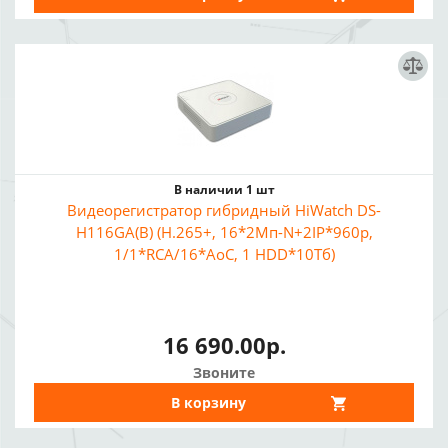
В наличии 1 шт
Видеорегистратор гибридный HiWatch DS-
H116GA(B) (H.265+, 16*2Mп-N+2IP*960p,
1/1*RCA/16*AoC, 1 HDD*10Тб)
16 690.00р.
Звоните
В корзину