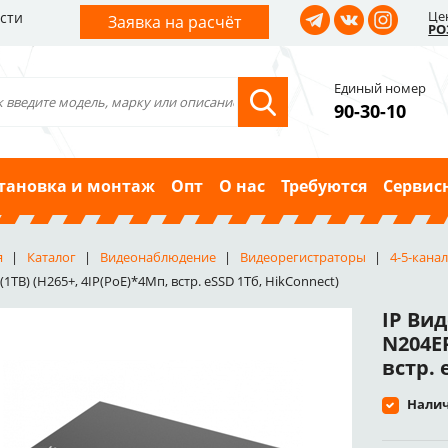
Це
сти
Заявка на расчёт
РО
Единый номер
90-30-10
тановка и монтаж
Опт
О нас
Требуются
Сервис
я
Каталог
Видеонаблюдение
Видеорегистраторы
4-5-кана
1TB) (H265+, 4IP(PoE)*4Мп, встр. eSSD 1Тб, HikConnect)
IP Ви
N204EP
встр. 
Налич