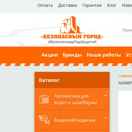
Оплата
Доставка
Гарантия
Блог
Ново
#КалининградПодЗащитой
Акции
Бренды
Наши работы
Ус
Главна
Каталог
N204EP(
Автоматика для
ворот и шлагбаумы
Видеонаблюдение