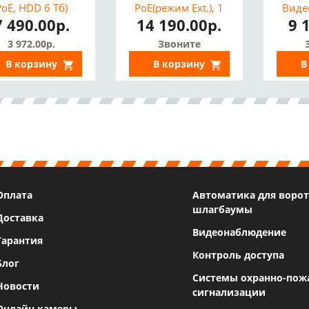
PoE, HDD 6 Тб)
PoE(режим Ext.), 1
Виде
7 490.00р.
14 190.00р.
9 
RCA, HDD*8Тб)^
Анало
3 972.00р.
Звоните
В корзину
В корзину
В
Оплата
Автоматика для ворот
шлагбаумы
Доставка
Видеонаблюдение
Гарантия
Контроль доступа
Блог
Системы охранно-пож
Новости
сигнализации
Онлайн камеры