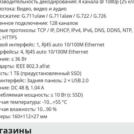
зводительность декодирования: 4 канала @ 1080p (25 к/с
потока: Видео, видео и аудио
осжатие: G.711ulaw / G.711alaw / G.722 / G.726
енное подключение: 128 каналов
вые протоколы: TCP / IP, DHCP, IPv4, IPv6, DNS, DDNS, NTP, 
, HTTPS
вой интерфейс: 1, RJ45 auto 10/100M Ethernet
рфейсы: 4, RJ45 auto 10/100M Ethernet
ние: ≤ 36 Вт
арты: IEEE 802.3 af/at
сть: 1 ТБ (предустановленный SSD)
интерфейс: Задняя панель: 2 × USB 2.0
ние: DC 48 В, 1.04 A
ебляемая мощность: ≤ 10 Вт (с SSD)
чая температура: -10...+55 °C
чая влажность: 10...90 %
еры: 160×112×27 мм
газины