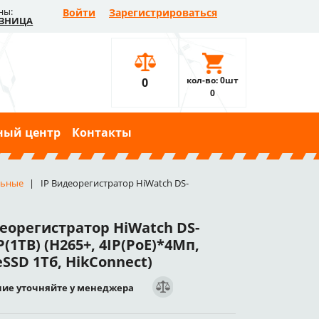
ны:
Войти
Зарегистрироваться
ЗНИЦА
кол-во: 0шт
0
0
ный центр
Контакты
льные
IP Видеорегистратор HiWatch DS-
деорегистратор HiWatch DS-
(1TB) (H265+, 4IP(PoE)*4Мп,
eSSD 1Тб, HikConnect)
ие уточняйте у менеджера