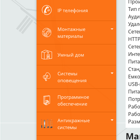
Прои
Тип 
IP телефония
Ауди
Удал
Монтажные
Сете
материалы
HTTP
Сете
Инте
Умный дом
Пита
Станд
Системы
Емко
оповещения
USB-
Пита
Программное
Потр
обеспечение
Рабо
Рабо
Антикражные
Разм
системы
Ма