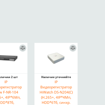
аличии 2 шт
Наличие уточняйте
IP
IP
орегистратор
Видеорегистратор
ow F-NR-104
HiWatch DS-N204(C)
5+, 4IP*6Мп,
(H.265+, 4IP*4Мп,
DD*8Тб,
HDD*6Тб, синхр.