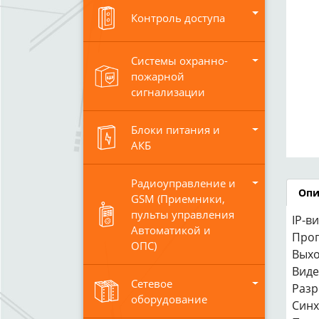
Контроль доступа
Системы охранно-
пожарной
сигнализации
Блоки питания и
АКБ
Радиоуправление и
Опи
GSM (Приемники,
пульты управления
IP-в
Автоматикой и
Проп
ОПС)
Выход
Виде
Сетевое
Разре
оборудование
Синх