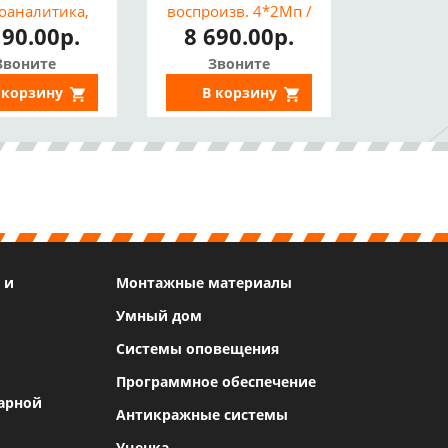
оаналитика,
воспроизв. 4*2Мп /
190.00р.
8 690.00р.
г DS-7104NI-
2*4Мп)
Q1/M)
Звоните
Звоните
 корзину
В корзину
 и
Монтажные материалы
Умный дом
Системы оповещения
Программное обеспечение
арной
Антикражные системы
Уценка