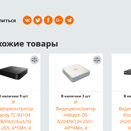
литься
хожие товары
В наличии 9 шт
В наличии 3 шт
В н
IP
IP
деорегистратор
Видеорегистратор
Виде
iandy TC-R3104
HiWatch DS-
iFl
I/B/P4/C/Eu/L/S)
N204P(C) (H.265+,
(H26
H.265, 4*5Мп, 4
4IP*4Мп, 4
H