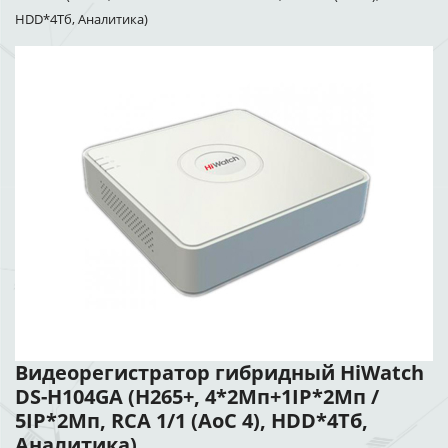
HDD*4Тб, Аналитика)
Видеорегистратор гибридный HiWatch
DS-H104GA (H265+, 4*2Мп+1IP*2Мп /
5IP*2Мп, RCA 1/1 (AoC 4), HDD*4Тб,
Аналитика)