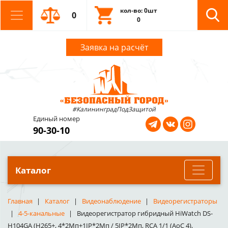
кол-во: 0шт
0
0
Заявка на расчёт
#КалининградПодЗащитой
Единый номер
90-30-10
Каталог
Главная
Каталог
Видеонаблюдение
Видеорегистраторы
4-5-канальные
Видеорегистратор гибридный HiWatch DS-
H104GA (H265+, 4*2Мп+1IP*2Мп / 5IP*2Мп, RCA 1/1 (AoC 4),