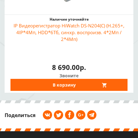
Наличие уточняйте
IP Видеорегистратор HiWatch DS-N204(C) (H.265+,
4IP*4Мп, HDD*6Тб, синхр. воспроизв. 4*2Мп /
2*4Мп)
8 690.00р.
Звоните
В корзину
Поделиться