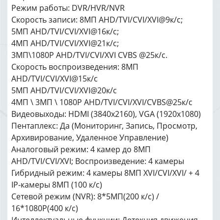
Режим работы: DVR/HVR/NVR
Скорость записи: 8MП AHD/TVI/CVI/XVI@9к/с;
5MП AHD/TVI/CVI/XVI@16к/с;
4MП AHD/TVI/CVI/XVI@21к/с;
3MП\1080P AHD/TVI/CVI/XVI CVBS @25к/с.
Скорость воспроизведения: 8MП
AHD/TVI/CVI/XVI@15к/с
5MП AHD/TVI/CVI/XVI@20к/с
4MП \ 3MП \ 1080P AHD/TVI/CVI/XVI/CVBS@25к/с
Видеовыходы: HDMI (3840x2160), VGA (1920х1080)
Пентаплекс: Да (Мониторинг, Запись, Просмотр,
Архивирование, Удаленное Управление)
Аналоговый режим: 4 камер до 8MП
AHD/TVI/CVI/XVI; Воспроизведение: 4 камеры
Гибридный режим: 4 камеры 8МП XVI/CVI/XVI/ + 4
IP-камеры 8MП (100 к/с)
Сетевой режим (NVR): 8*5МП(200 к/с) /
16*1080P(400 к/с)