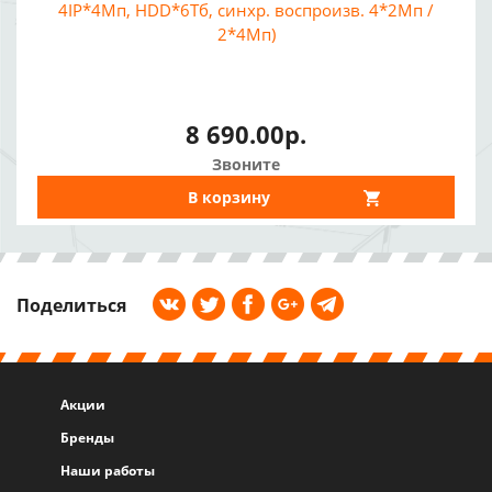
4IP*4Мп, HDD*6Тб, синхр. воспроизв. 4*2Мп /
2*4Мп)
8 690.00р.
Звоните
В корзину
Поделиться
Акции
Бренды
Наши работы