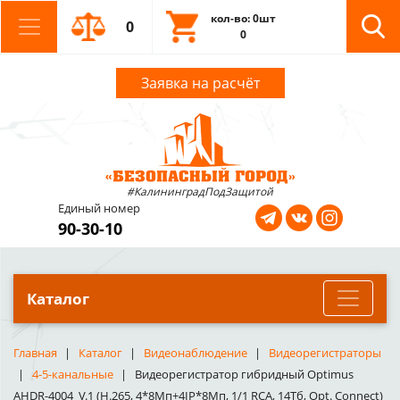
кол-во: 0шт
0
0
Заявка на расчёт
#КалининградПодЗащитой
Единый номер
90-30-10
Каталог
Главная
Каталог
Видеонаблюдение
Видеорегистраторы
4-5-канальные
Видеорегистратор гибридный Optimus
AHDR-4004_V.1 (H.265, 4*8Мп+4IP*8Мп, 1/1 RCA, 14Тб, Opt. Connect)