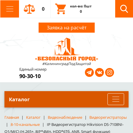
кол-во: 0шт
0
0
Заявка на расчёт
#КалининградПодЗащитой
Единый номер
90-30-10
Каталог
Главная
Каталог
Видеонаблюдение
Видеорегистраторы
8-10-канальные
IP Видеорегистратор Hikvision DS-7108NI-
Q1/M(C) (H.265+, 8IP*4Мп, HDD*6Тб, ANR, Smart функции)