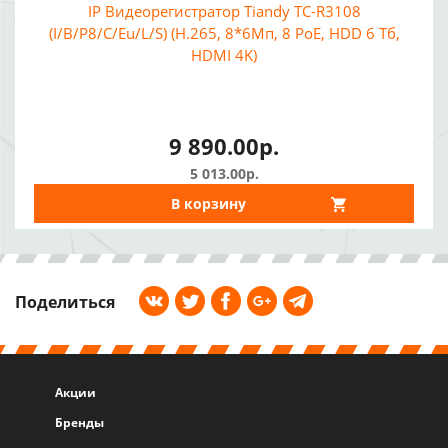
IP Видеорегистратор Tiandy TC-R3108
(I/B/P8/C/Eu/L/S) (H.265, 8*6Мп, 8 PoE, HDD 6 Тб,
HDMI 4K)
9 890.00р.
5 013.00р.
В корзину
Поделиться
Акции
Бренды