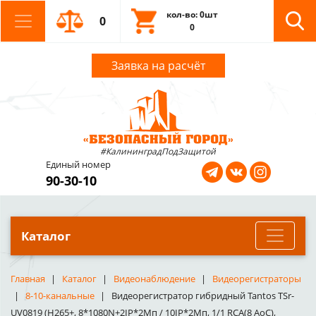
кол-во: 0шт
0
0
Заявка на расчёт
#КалининградПодЗащитой
Единый номер
90-30-10
Каталог
Главная
Каталог
Видеонаблюдение
Видеорегистраторы
8-10-канальные
Видеорегистратор гибридный Tantos TSr-
UV0819 (H265+, 8*1080N+2IP*2Мп / 10IP*2Мп, 1/1 RCA(8 AoC),