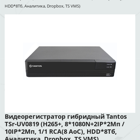
HDD*8Тб, Аналитика, Dropbox, TS VMS)
Видеорегистратор гибридный Tantos
TSr-UV0819 (H265+, 8*1080N+2IP*2Мп /
10IP*2Мп, 1/1 RCA(8 AoC), HDD*8Тб,
Аналитика, Dropbox, TS VMS)