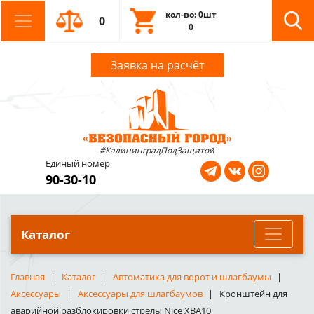
кол-во: 0шт
0
0
Заявка на расчёт
#КалининградПодЗащитой
Единый номер
90-30-10
Каталог
Главная
Каталог
Автоматика для ворот и шлагбаумы
Аксессуары
Аксессуары для шлагбаумов
Кронштейн для
аварийной разблокировки стрелы Nice XBA10