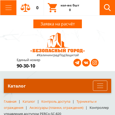
кол-во: 0шт
0
0
Заявка на расчёт
#КалининградПодЗащитой
Единый номер
90-30-10
Каталог
Главная
Каталог
Контроль доступа
Турникеты и
ограждения
Аксессуары (планки, ограждения)
Контроллер
управления доступом PERCo-SC-820