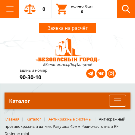
кол-во: 0шт
0
0
Заявка на расчёт
#КалининградПодЗащитой
Единый номер
90-30-10
Каталог
Главная
Каталог
Антикражные системы
Антикражный
противокражный датчик Ракушка 45мм Радиочастотный RF
Designer mini