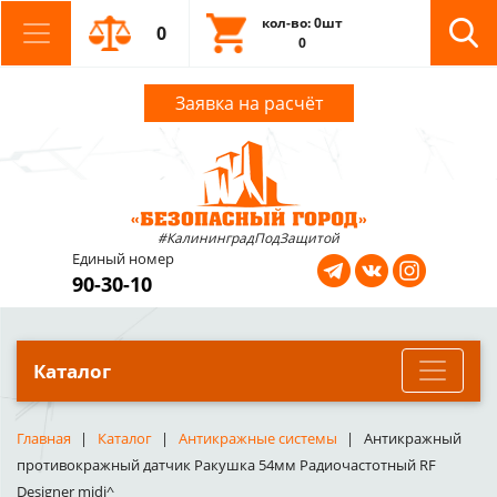
кол-во: 0шт
0
0
Заявка на расчёт
#КалининградПодЗащитой
Единый номер
90-30-10
Каталог
Главная
Каталог
Антикражные системы
Антикражный
противокражный датчик Ракушка 54мм Радиочастотный RF
Designer midi^