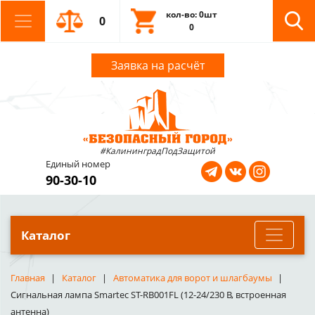
кол-во: 0шт
0
0
Заявка на расчёт
#КалининградПодЗащитой
Единый номер
90-30-10
Каталог
Главная
Каталог
Автоматика для ворот и шлагбаумы
Сигнальная лампа Smartec ST-RB001FL (12-24/230 В, встроенная
антенна)