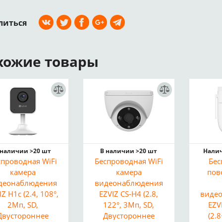
литься
хожие товары
 наличии >20 шт
В наличии >20 шт
Налич
спроводная WiFi
Беспроводная WiFi
Бес
камера
камера
пов
деонаблюдения
видеонаблюдения
IZ H1c (2.4, 108°,
EZVIZ CS-H4 (2.8,
виде
2Мп, SD,
122°, 3Мп, SD,
EZV
Двустороннее
Двустороннее
(2.