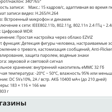
рот/наклон: 340°/65°
ость записи: Макс.: 15 кадров/с, адаптивная во время п
ат записи видео: H.265/H.264
о: Встроенный микрофон и динамик
лючение к сети: IEEE802.11b, 802.11g, 802.11n 2.4 ГГц ~ 2.
: Цифровой WDR
инение: Простая настройка через облако EZVIZ
t функция: Детекция фигуры человека, настраиваемые 
омление о тревоге, кастомизация сообщений, Anti-Flicker
алирование, защита паролем, водяные знаки
ога: звуковой и световой сигнал
льное хранение: внутренний накопитель eMMC 32 Гб
чая температура: -20ºC ~ 50ºC, влажность 95% или мень
ние: DC 5V±10%, 2А / встр. АКБ 10400 мАч (до 210 дней)
еры: 183 × 116 × 166 мм
803 г
газины