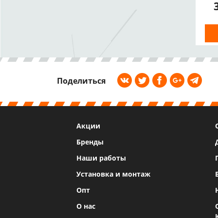
а
дв
H2
Поделиться
Акции
Бренды
Наши работы
Установка и монтаж
Опт
О нас