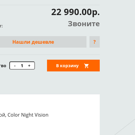
22 990.00р.
Звоните
т:
Нашли дешевле
?
тво
-
+
В корзину
ой, Color Night Vision