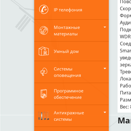
Пово
Скор
IP телефония
Форм
Ауди
Монтажные
Подк
материалы
WDR
Соед
Smar
Умный дом
увед
зерк
Системы
Трев
оповещения
Лока
Рабо
Программное
Пита
обеспечение
Разм
Вес: 
Антикражные
Ма
системы