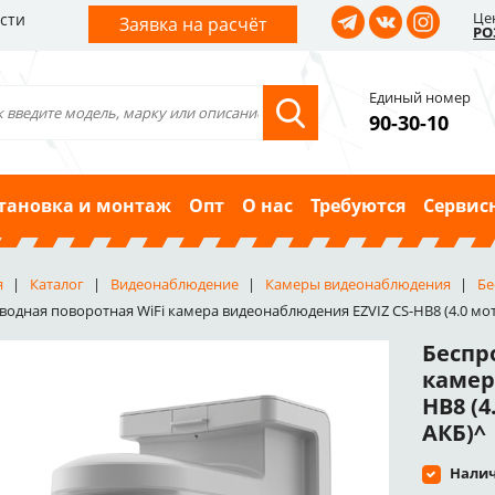
Це
сти
Заявка на расчёт
РО
Единый номер
90-30-10
тановка и монтаж
Опт
О нас
Требуются
Сервис
я
Каталог
Видеонаблюдение
Камеры видеонаблюдения
Бе
водная поворотная WiFi камера видеонаблюдения EZVIZ CS-HB8 (4.0 мото
Беспр
камер
HB8 (4
АКБ)^
Налич