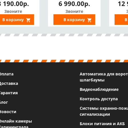
3 190.00р.
6 990.00р.
12 
удио, Детекция
аудио, Цвет в
ижения, Сирена,
темноте,
Дву
Звоните
Звоните
65, ИК 10м, USB
Стробоскоп,
ауд
В корзину
В корзину
В
Type C)
Сирена, ИИ, IP67)
те
Оплата
Автоматика для ворот
шлагбаумы
Доставка
Видеонаблюдение
Гарантия
Контроль доступа
Блог
Системы охранно-пож
Новости
сигнализации
Онлайн камеры
Блоки питания и АКБ
Калининграда