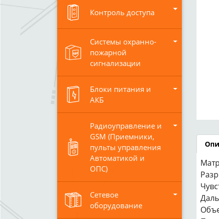
Контроль доступа
Системы охранно-
пожарной
сигнализации
Блоки питания и
АКБ
Радиоуправление и
GSM (Приемники,
Опи
пульты управления
Автоматикой и
Матр
ОПС)
Разр
Чувс
Сетевое
Даль
оборудование
Объек