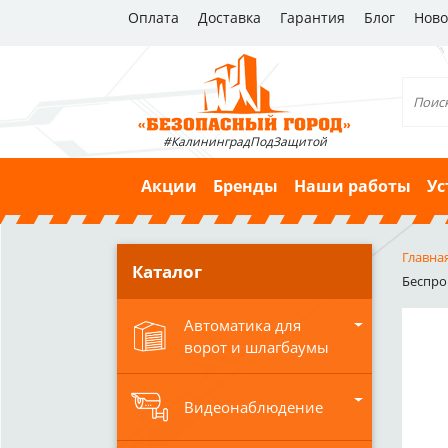
Оплата
Доставка
Гарантия
Блог
Ново
#КалининградПодЗащитой
Акции
Бренды
Наши работы
Ус
Главна
Каталог
Беспро
Автоматика для
ворот и шлагбаумы
Видеонаблюдение