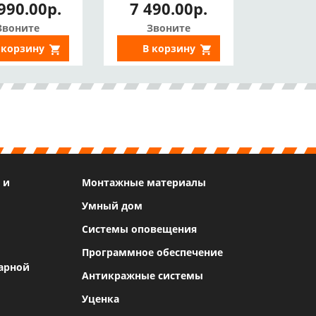
990.00р.
7 490.00р.
360°, SD,
3(2)Мп, SD,
стороннее
Двустороннее
Звоните
Звоните
ио, Цвет в
аудио, Цвет в
 корзину
В корзину
мноте, ИИ)
темноте, СЗУ)
 и
Монтажные материалы
Умный дом
Системы оповещения
Программное обеспечение
арной
Антикражные системы
Уценка