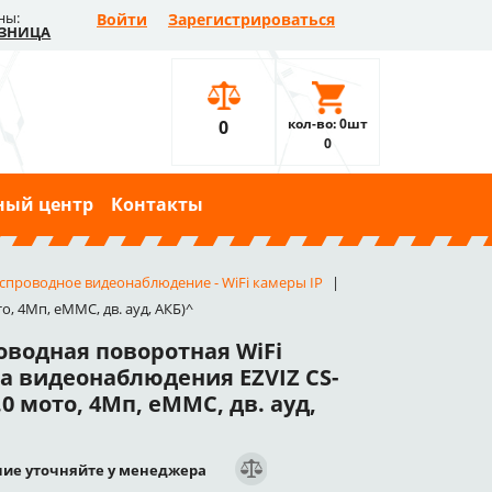
ны:
Войти
Зарегистрироваться
ЗНИЦА
кол-во: 0шт
0
0
ный центр
Контакты
спроводное видеонаблюдение - WiFi камеры IP
, 4Мп, eMMC, дв. ауд, АКБ)^
оводная поворотная WiFi
а видеонаблюдения EZVIZ CS-
.0 мото, 4Мп, eMMC, дв. ауд,
ие уточняйте у менеджера